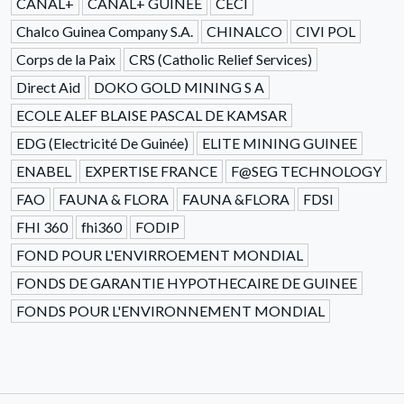
CANAL+
CANAL+ GUINEE
CECI
Chalco Guinea Company S.A.
CHINALCO
CIVI POL
Corps de la Paix
CRS (Catholic Relief Services)
Direct Aid
DOKO GOLD MINING S A
ECOLE ALEF BLAISE PASCAL DE KAMSAR
EDG (Electricité De Guinée)
ELITE MINING GUINEE
ENABEL
EXPERTISE FRANCE
F@SEG TECHNOLOGY
FAO
FAUNA & FLORA
FAUNA &FLORA
FDSI
FHI 360
fhi360
FODIP
FOND POUR L'ENVIRROEMENT MONDIAL
FONDS DE GARANTIE HYPOTHECAIRE DE GUINEE
FONDS POUR L'ENVIRONNEMENT MONDIAL