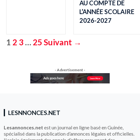
AU COMPTE DE
L’ANNÉE SCOLAIRE
2026-2027
1
2
3
…
25
Suivant →
Pagination
des
publications
- Advertisement -
LESNNONCES.NET
Lesannonces.net
est un journal en ligne basé en Guinée,
spécialisé dans la publication d’annonces légales et officielles.
Il relaie également des appels d’offres provenant des