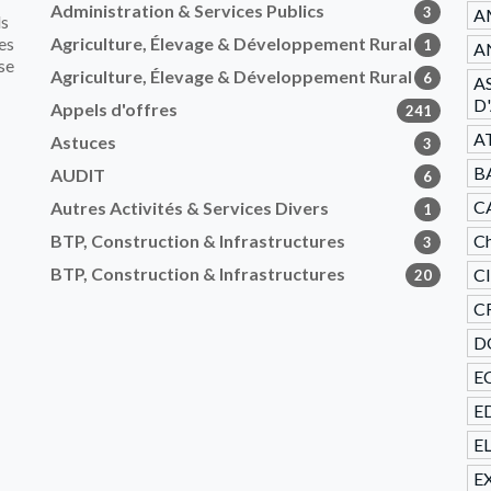
Administration & Services Publics
3
A
ls
es
Agriculture, Élevage & Développement Rural
1
AN
se
Agriculture, Élevage & Développement Rural
6
A
D
Appels d'offres
241
A
Astuces
3
B
AUDIT
6
C
Autres Activités & Services Divers
1
BTP, Construction & Infrastructures
Ch
3
BTP, Construction & Infrastructures
C
20
CR
D
E
ED
E
E