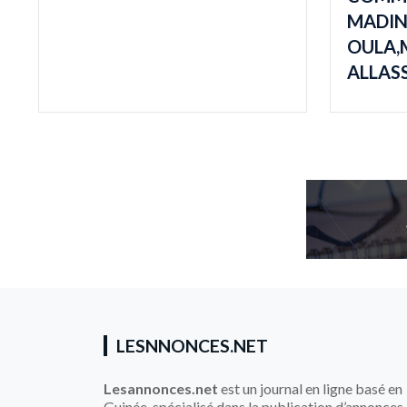
MADI
OULA,
ALLAS
LESNNONCES.NET
Lesannonces.net
est un journal en ligne basé en
Guinée, spécialisé dans la publication d’annonces