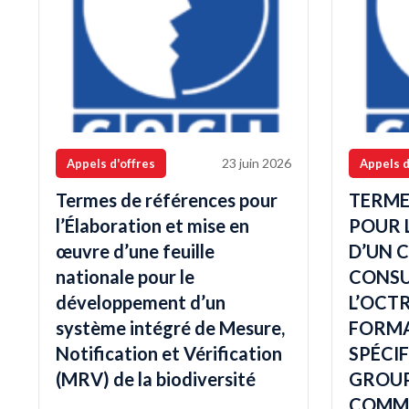
23 juin 2026
Appels d'offres
Appels d
Termes de références pour
TERME
l’Élaboration et mise en
POUR 
œuvre d’une feuille
D’UN 
nationale pour le
CONSU
développement d’un
L’OCTR
système intégré de Mesure,
FORM
Notification et Vérification
SPÉCIF
(MRV) de la biodiversité
GROUP
COMMU