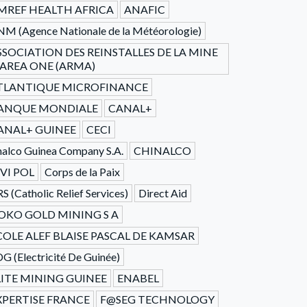
MREF HEALTH AFRICA
ANAFIC
M (Agence Nationale de la Météorologie)
SSOCIATION DES REINSTALLES DE LA MINE
'AREA ONE (ARMA)
TLANTIQUE MICROFINANCE
ANQUE MONDIALE
CANAL+
ANAL+ GUINEE
CECI
alco Guinea Company S.A.
CHINALCO
IVI POL
Corps de la Paix
S (Catholic Relief Services)
Direct Aid
OKO GOLD MINING S A
COLE ALEF BLAISE PASCAL DE KAMSAR
G (Electricité De Guinée)
LITE MINING GUINEE
ENABEL
XPERTISE FRANCE
F@SEG TECHNOLOGY