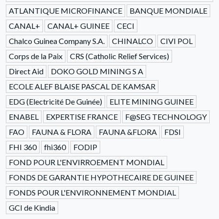
ATLANTIQUE MICROFINANCE
BANQUE MONDIALE
CANAL+
CANAL+ GUINEE
CECI
Chalco Guinea Company S.A.
CHINALCO
CIVI POL
Corps de la Paix
CRS (Catholic Relief Services)
Direct Aid
DOKO GOLD MINING S A
ECOLE ALEF BLAISE PASCAL DE KAMSAR
EDG (Electricité De Guinée)
ELITE MINING GUINEE
ENABEL
EXPERTISE FRANCE
F@SEG TECHNOLOGY
FAO
FAUNA & FLORA
FAUNA &FLORA
FDSI
FHI 360
fhi360
FODIP
FOND POUR L'ENVIRROEMENT MONDIAL
FONDS DE GARANTIE HYPOTHECAIRE DE GUINEE
FONDS POUR L'ENVIRONNEMENT MONDIAL
GCI de Kindia