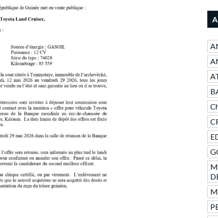
A
A
AN
A
B
Ch
CR
ED
GC
M
D
Mo
PE