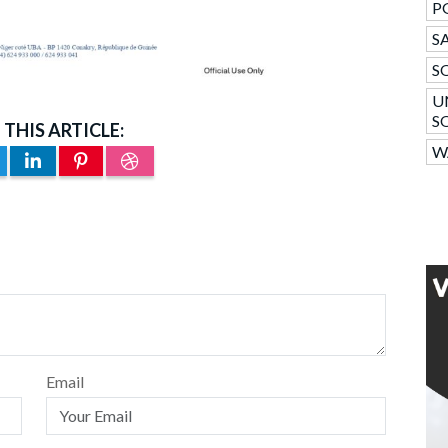
P
SA
S
U
S
 THIS ARTICLE:
W
Email