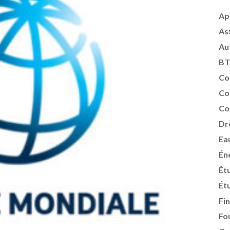
Ap
As
Au
BT
Co
Co
Co
Dr
Ea
Én
Ét
Ét
Fi
Fo