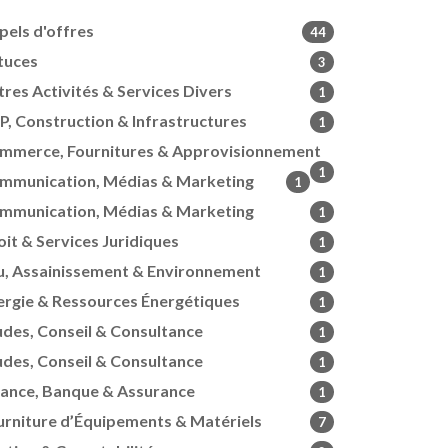
pels d'offres
44
tuces
3
tres Activités & Services Divers
1
P, Construction & Infrastructures
1
mmerce, Fournitures & Approvisionnement
1
mmunication, Médias & Marketing
1
mmunication, Médias & Marketing
1
oit & Services Juridiques
1
u, Assainissement & Environnement
1
ergie & Ressources Énergétiques
1
udes, Conseil & Consultance
1
udes, Conseil & Consultance
1
nance, Banque & Assurance
1
urniture d’Équipements & Matériels
7