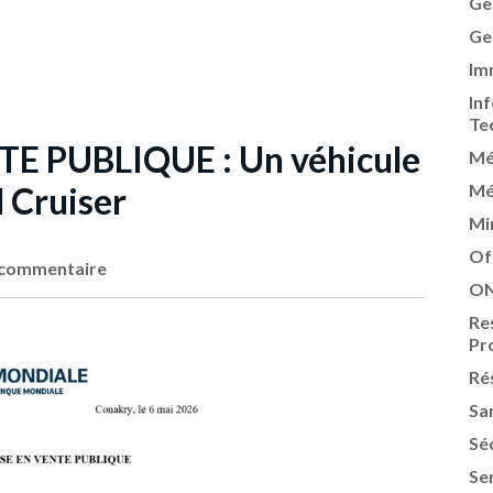
Ge
Ge
Im
In
Te
TE PUBLIQUE : Un véhicule
Mé
 Cruiser
Mé
Mi
Of
commentaire
ON
Re
Pr
Ré
Sa
Sé
Se