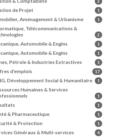
stion & Comptabilité
2
stion de Projet
1
mobilier, Aménagement & Urbanisme
1
formatique, Télécommunications &
chnologies
2
canique, Automobile & Engins
1
canique, Automobile & Engins
1
nes, Pétrole & Industries Extractives
1
fres d'emplois
17
G, Développement Social & Humanitaire
1
ssources Humaines & Services
ofessionnels
1
sultats
1
nté & Pharmaceutique
1
curité & Protection
1
rvices Généraux & Multi-services
4