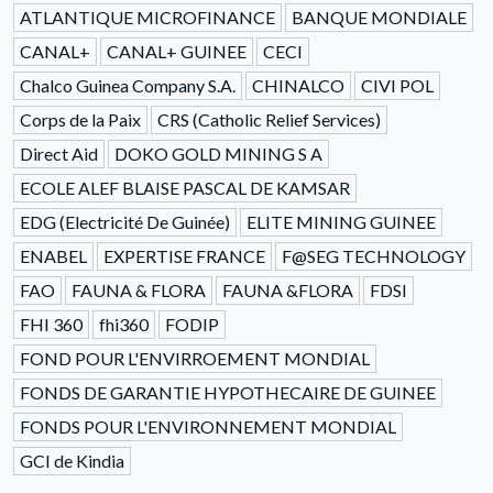
ATLANTIQUE MICROFINANCE
BANQUE MONDIALE
CANAL+
CANAL+ GUINEE
CECI
Chalco Guinea Company S.A.
CHINALCO
CIVI POL
Corps de la Paix
CRS (Catholic Relief Services)
Direct Aid
DOKO GOLD MINING S A
ECOLE ALEF BLAISE PASCAL DE KAMSAR
EDG (Electricité De Guinée)
ELITE MINING GUINEE
ENABEL
EXPERTISE FRANCE
F@SEG TECHNOLOGY
FAO
FAUNA & FLORA
FAUNA &FLORA
FDSI
FHI 360
fhi360
FODIP
FOND POUR L'ENVIRROEMENT MONDIAL
FONDS DE GARANTIE HYPOTHECAIRE DE GUINEE
FONDS POUR L'ENVIRONNEMENT MONDIAL
GCI de Kindia