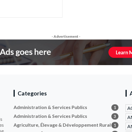
- Advertisement -
Categories
Administration & Services Publics
1
A
Administration & Services Publics
3
A
ls
es
Agriculture, Élevage & Développement Rural
1
AN
se