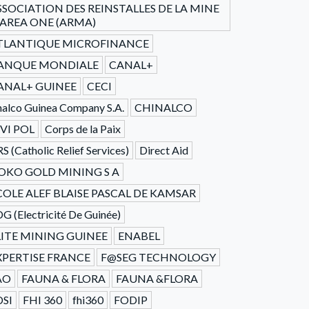
SSOCIATION DES REINSTALLES DE LA MINE
'AREA ONE (ARMA)
TLANTIQUE MICROFINANCE
ANQUE MONDIALE
CANAL+
ANAL+ GUINEE
CECI
alco Guinea Company S.A.
CHINALCO
IVI POL
Corps de la Paix
S (Catholic Relief Services)
Direct Aid
OKO GOLD MINING S A
COLE ALEF BLAISE PASCAL DE KAMSAR
G (Electricité De Guinée)
LITE MINING GUINEE
ENABEL
XPERTISE FRANCE
F@SEG TECHNOLOGY
AO
FAUNA & FLORA
FAUNA &FLORA
DSI
FHI 360
fhi360
FODIP