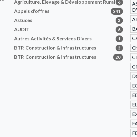
Agriculture, Élevage & Développement Rural
6
A
D
Appels d'offres
241
A
Astuces
3
B
AUDIT
6
C
Autres Activités & Services Divers
1
BTP, Construction & Infrastructures
Ch
3
BTP, Construction & Infrastructures
C
20
CR
D
E
ED
E
E
F
F