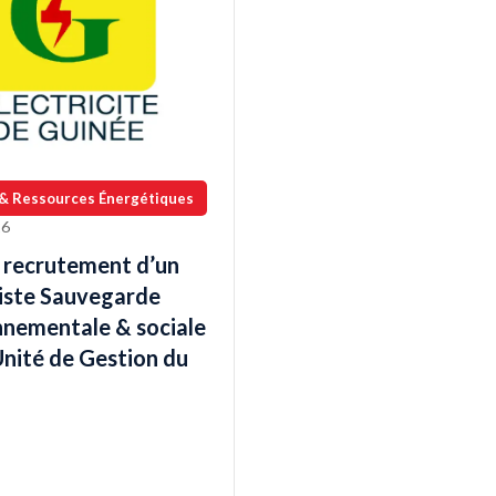
 & Ressources Énergétiques
26
e recrutement d’un
liste Sauvegarde
nnementale & sociale
Unité de Gestion du