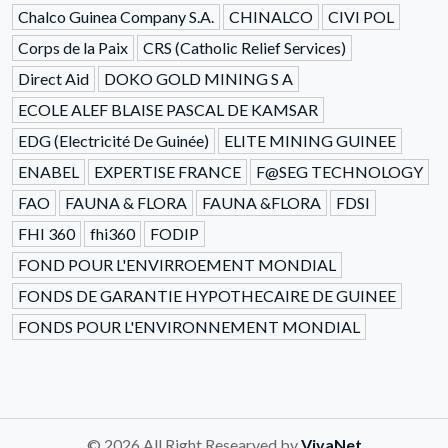
Chalco Guinea Company S.A.
CHINALCO
CIVI POL
Corps de la Paix
CRS (Catholic Relief Services)
Direct Aid
DOKO GOLD MINING S A
ECOLE ALEF BLAISE PASCAL DE KAMSAR
EDG (Electricité De Guinée)
ELITE MINING GUINEE
ENABEL
EXPERTISE FRANCE
F@SEG TECHNOLOGY
FAO
FAUNA & FLORA
FAUNA &FLORA
FDSI
FHI 360
fhi360
FODIP
FOND POUR L'ENVIRROEMENT MONDIAL
FONDS DE GARANTIE HYPOTHECAIRE DE GUINEE
FONDS POUR L'ENVIRONNEMENT MONDIAL
© 2026 All Right Researved by
VivaNet