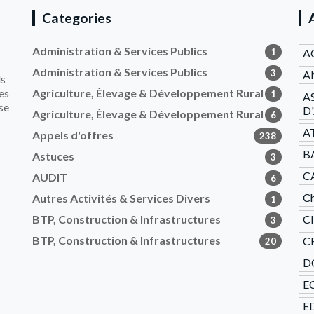
Categories
Administration & Services Publics
1
A
Administration & Services Publics
3
AN
ls
es
Agriculture, Élevage & Développement Rural
1
A
se
D
Agriculture, Élevage & Développement Rural
6
A
Appels d'offres
238
B
Astuces
3
C
AUDIT
6
Ch
Autres Activités & Services Divers
1
BTP, Construction & Infrastructures
C
3
BTP, Construction & Infrastructures
CR
20
D
E
ED