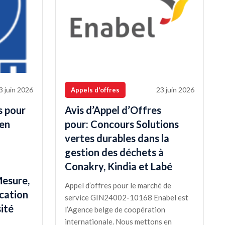
3 juin 2026
23 juin 2026
Appels d'offres
s pour
Avis d’Appel d’Offres
 en
pour: Concours Solutions
vertes durables dans la
gestion des déchets à
Conakry, Kindia et Labé
Mesure,
Appel d’offres pour le marché de
ication
service GIN24002-10168 Enabel est
ité
l’Agence belge de coopération
internationale. Nous mettons en