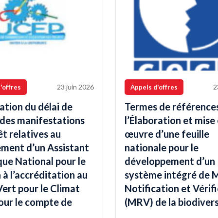
23 juin 2026
2
'offres
Appels d'offres
tion du délai de
Termes de référence
 des manifestations
l’Élaboration et mise
êt relatives au
œuvre d’une feuille
ement d’un Assistant
nationale pour le
ue National pour le
développement d’un
 à l’accréditation au
système intégré de 
ert pour le Climat
Notification et Vérif
our le compte de
(MRV) de la biodivers