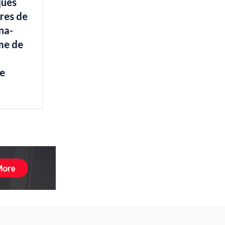
ques
res de
na-
me de
e