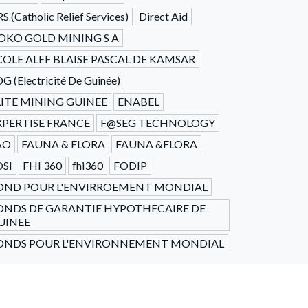
S (Catholic Relief Services)
Direct Aid
OKO GOLD MINING S A
COLE ALEF BLAISE PASCAL DE KAMSAR
G (Electricité De Guinée)
LITE MINING GUINEE
ENABEL
XPERTISE FRANCE
F@SEG TECHNOLOGY
AO
FAUNA & FLORA
FAUNA &FLORA
DSI
FHI 360
fhi360
FODIP
OND POUR L'ENVIRROEMENT MONDIAL
ONDS DE GARANTIE HYPOTHECAIRE DE
UINEE
ONDS POUR L'ENVIRONNEMENT MONDIAL