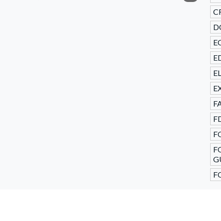
CR
D
E
ED
E
E
F
F
F
F
G
F