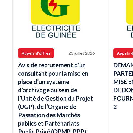
21 juillet 2026
Appels d'offres
Appels d
Avis de recrutement d’un
DEMAN
consultant pour la mise en
PARTE
place d’un système
MISE E
d’archivage au sein de
DE DO
l’Unité de Gestion du Projet
FOURN
(UGP), de l’Organe de
2
Passation des Marchés
publics et Partenariats
Public Privé (OPMP-PPP)