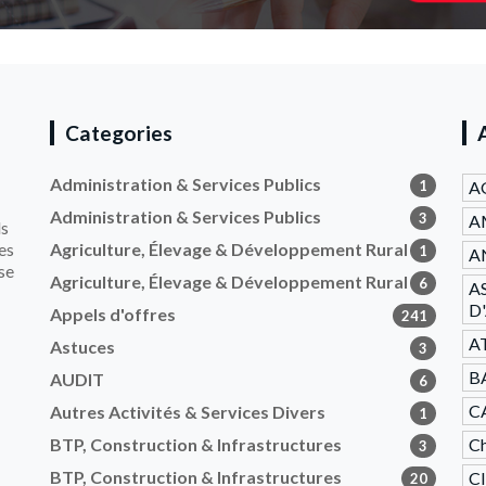
Categories
Administration & Services Publics
1
A
Administration & Services Publics
3
A
ls
es
Agriculture, Élevage & Développement Rural
1
AN
se
Agriculture, Élevage & Développement Rural
6
A
D
Appels d'offres
241
A
Astuces
3
B
AUDIT
6
C
Autres Activités & Services Divers
1
BTP, Construction & Infrastructures
Ch
3
BTP, Construction & Infrastructures
C
20