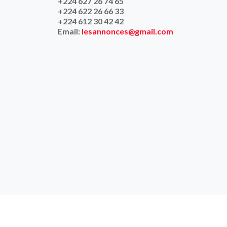
+224 627 26 74 65
+224 622 26 66 33
+224 612 30 42 42
Email:
lesannonces@gmail.com