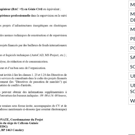
M
M
D
Mo
PE
P
SA
S
U
U
S
W