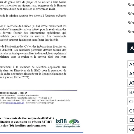
Sa
Sé
Sé
Se
A
A
AN
A
B
Ch
CR
ED
GC