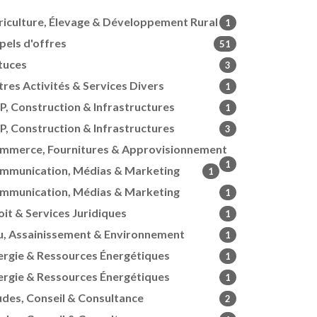
riculture, Élevage & Développement Rural
1
pels d'offres
51
tuces
3
tres Activités & Services Divers
1
P, Construction & Infrastructures
1
P, Construction & Infrastructures
3
mmerce, Fournitures & Approvisionnement
1
mmunication, Médias & Marketing
1
mmunication, Médias & Marketing
1
oit & Services Juridiques
1
u, Assainissement & Environnement
1
ergie & Ressources Énergétiques
1
ergie & Ressources Énergétiques
1
udes, Conseil & Consultance
2