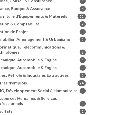
udes, Conseil & Consultance
1
nance, Banque & Assurance
4
urniture d’Équipements & Matériels
11
stion & Comptabilité
2
stion de Projet
1
mobilier, Aménagement & Urbanisme
1
formatique, Télécommunications &
chnologies
2
canique, Automobile & Engins
1
canique, Automobile & Engins
1
nes, Pétrole & Industries Extractives
1
fres d'emplois
24
G, Développement Social & Humanitaire
1
ssources Humaines & Services
ofessionnels
1
sultats
1