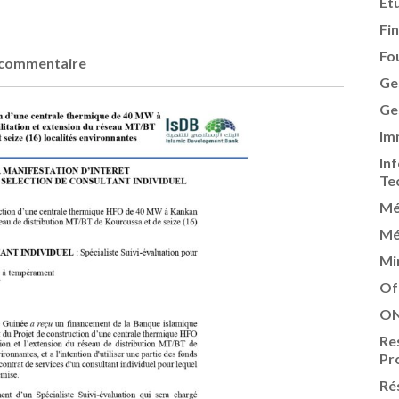
Ét
Fi
Fo
commentaire
Ge
Ge
Im
In
Te
Mé
Mé
Mi
Of
ON
Re
Pr
Ré