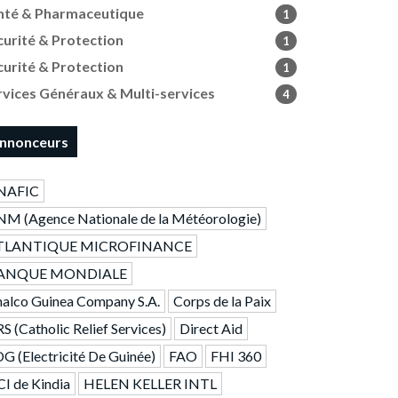
nté & Pharmaceutique
1
curité & Protection
1
curité & Protection
1
rvices Généraux & Multi-services
4
nnonceurs
NAFIC
M (Agence Nationale de la Météorologie)
TLANTIQUE MICROFINANCE
ANQUE MONDIALE
alco Guinea Company S.A.
Corps de la Paix
S (Catholic Relief Services)
Direct Aid
G (Electricité De Guinée)
FAO
FHI 360
I de Kindia
HELEN KELLER INTL