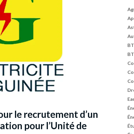
Ag
Ap
As
Au
BT
BT
Co
Co
Co
Dr
Ea
Én
pour le recrutement d’un
Én
ation pour l’Unité de
Ét