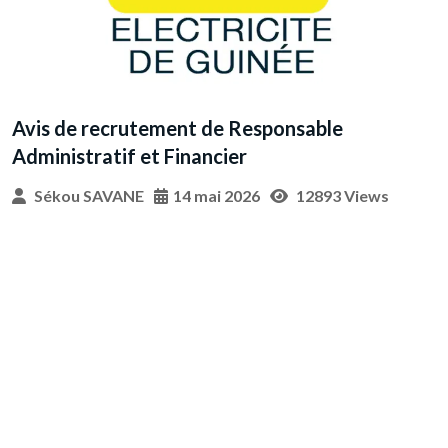
Avis de recrutement de Responsable
Administratif et Financier
Sékou SAVANE
14 mai 2026
12893 Views
A
p
C
采
G