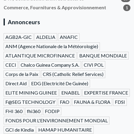
Commerce, Fournitures & Approvisionnement
1
Annonceurs
AGB2A-GIC
ALDELIA
ANAFIC
ANM (Agence Nationale de la Météorologie)
ATLANTIQUE MICROFINANCE
BANQUE MONDIALE
CECI
Chalco Guinea Company S.A.
CIVI POL
Corps de la Paix
CRS (Catholic Relief Services)
Direct Aid
EDG (Electricité De Guinée)
ELITE MINING GUINEE
ENABEL
EXPERTISE FRANCE
F@SEG TECHNOLOGY
FAO
FAUNA & FLORA
FDSI
FHI 360
fhi360
FODIP
FONDS POUR L'ENVIRONNEMENT MONDIAL
GCI de Kindia
HAMAP HUMANITAIRE