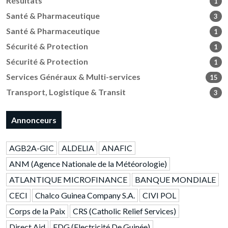
Résultats
1
Santé & Pharmaceutique
3
Santé & Pharmaceutique
1
Sécurité & Protection
1
Sécurité & Protection
1
Services Généraux & Multi-services
15
Transport, Logistique & Transit
3
Annonceurs
AGB2A-GIC
ALDELIA
ANAFIC
ANM (Agence Nationale de la Météorologie)
ATLANTIQUE MICROFINANCE
BANQUE MONDIALE
CECI
Chalco Guinea Company S.A.
CIVI POL
Corps de la Paix
CRS (Catholic Relief Services)
Direct Aid
EDG (Electricité De Guinée)