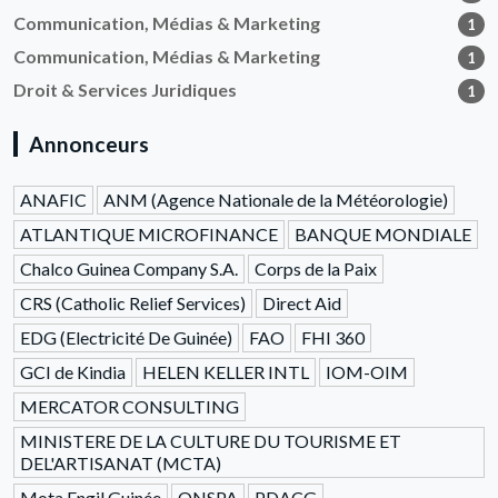
Communication, Médias & Marketing
1
Communication, Médias & Marketing
1
Droit & Services Juridiques
1
Annonceurs
ANAFIC
ANM (Agence Nationale de la Météorologie)
ATLANTIQUE MICROFINANCE
BANQUE MONDIALE
Chalco Guinea Company S.A.
Corps de la Paix
CRS (Catholic Relief Services)
Direct Aid
EDG (Electricité De Guinée)
FAO
FHI 360
GCI de Kindia
HELEN KELLER INTL
IOM-OIM
MERCATOR CONSULTING
MINISTERE DE LA CULTURE DU TOURISME ET
DEL'ARTISANAT (MCTA)
Mota Engil Guinée
ONSPA
PDACG