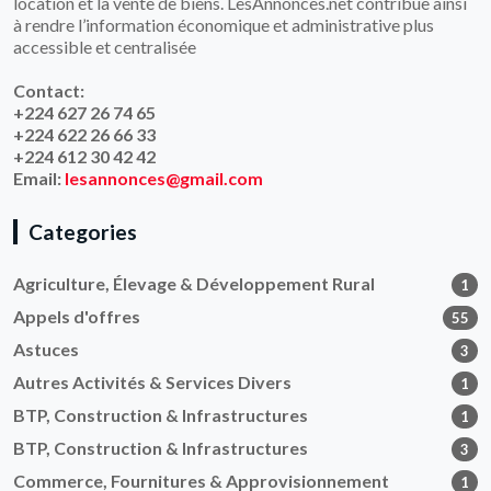
location et la vente de biens. LesAnnonces.net contribue ainsi
à rendre l’information économique et administrative plus
accessible et centralisée
Contact:
+224 627 26 74 65
+224 622 26 66 33
+224 612 30 42 42
Email:
lesannonces@gmail.com
Categories
Agriculture, Élevage & Développement Rural
1
Appels d'offres
55
Astuces
3
Autres Activités & Services Divers
1
BTP, Construction & Infrastructures
1
BTP, Construction & Infrastructures
3
Commerce, Fournitures & Approvisionnement
1