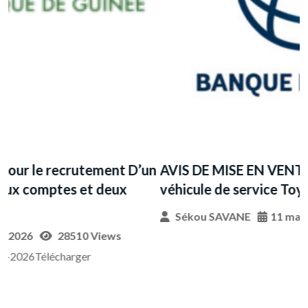
A
S
l
n
AVIS DE MISE EN VENTE PUBLIQUE : Un
véhicule de service Toyota Land Cruiser
Sékou SAVANE
11 mai 2026
3454 Views