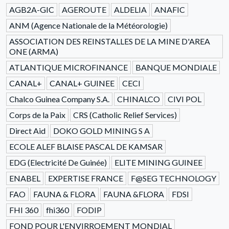
AGB2A-GIC
AGEROUTE
ALDELIA
ANAFIC
ANM (Agence Nationale de la Météorologie)
ASSOCIATION DES REINSTALLES DE LA MINE D'AREA
ONE (ARMA)
ATLANTIQUE MICROFINANCE
BANQUE MONDIALE
CANAL+
CANAL+ GUINEE
CECI
Chalco Guinea Company S.A.
CHINALCO
CIVI POL
Corps de la Paix
CRS (Catholic Relief Services)
Direct Aid
DOKO GOLD MINING S A
ECOLE ALEF BLAISE PASCAL DE KAMSAR
EDG (Electricité De Guinée)
ELITE MINING GUINEE
ENABEL
EXPERTISE FRANCE
F@SEG TECHNOLOGY
FAO
FAUNA & FLORA
FAUNA &FLORA
FDSI
FHI 360
fhi360
FODIP
FOND POUR L'ENVIRROEMENT MONDIAL