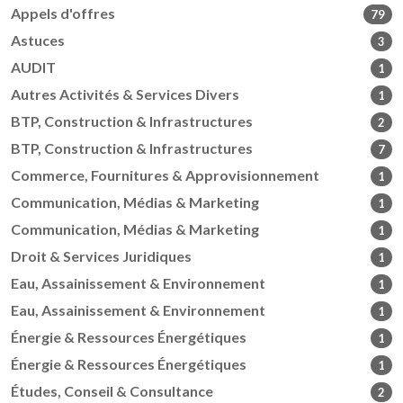
Appels d'offres
79
Astuces
3
AUDIT
1
Autres Activités & Services Divers
1
BTP, Construction & Infrastructures
2
BTP, Construction & Infrastructures
7
Commerce, Fournitures & Approvisionnement
1
Communication, Médias & Marketing
1
Communication, Médias & Marketing
1
Droit & Services Juridiques
1
Eau, Assainissement & Environnement
1
Eau, Assainissement & Environnement
1
Énergie & Ressources Énergétiques
1
Énergie & Ressources Énergétiques
1
Études, Conseil & Consultance
2