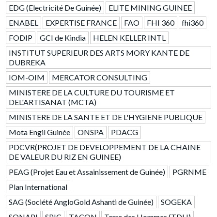
EDG (Electricité De Guinée)
ELITE MINING GUINEE
ENABEL
EXPERTISE FRANCE
FAO
FHI 360
fhi360
FODIP
GCI de Kindia
HELEN KELLER INTL
INSTITUT SUPERIEUR DES ARTS MORY KANTE DE
DUBREKA
IOM-OIM
MERCATOR CONSULTING
MINISTERE DE LA CULTURE DU TOURISME ET
DEL'ARTISANAT (MCTA)
MINISTERE DE LA SANTE ET DE L'HYGIENE PUBLIQUE
Mota Engil Guinée
ONSPA
PDACG
PDCVR(PROJET DE DEVELOPPEMENT DE LA CHAINE
DE VALEUR DU RIZ EN GUINEE)
PEAG (Projet Eau et Assainissement de Guinée)
PGRNME
Plan International
SAG (Société AngloGold Ashanti de Guinée)
SOGEKA
SONAPI
SPIC
TACON
Terre des Hommes (TDH)