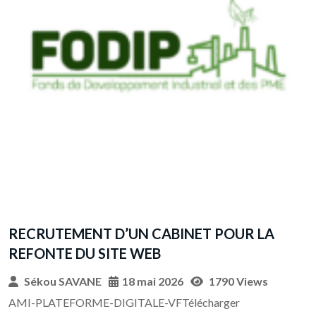
A
L
s
RECRUTEMENT D’UN CABINET POUR LA
I
t
REFONTE DU SITE WEB
et
Sékou SAVANE
18 mai 2026
1790 Views
A
AMI-PLATEFORME-DIGITALE-VFTélécharger