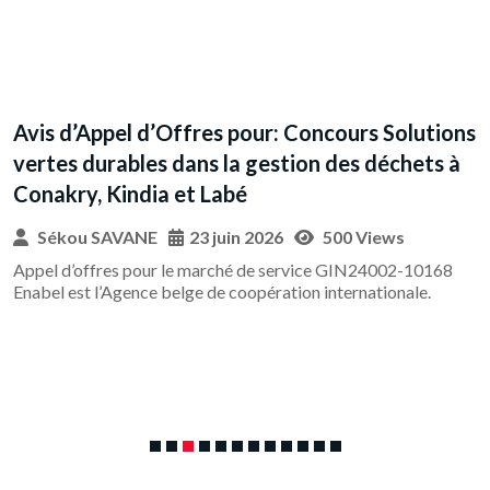
Avis d’Appel d’Offres pour: Concours Solutions
A
vertes durables dans la gestion des déchets à
p
Conakry, Kindia et Labé
a
m
Sékou SAVANE
23 juin 2026
500 Views
u
Appel d’offres pour le marché de service GIN24002-10168
Enabel est l’Agence belge de coopération internationale.
A
r