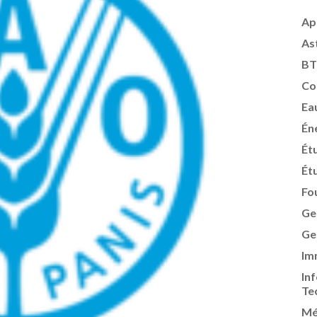
Ap
As
BT
Co
Ea
Én
Ét
Ét
Fo
Ge
Ge
Im
In
Te
Mé