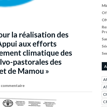
Mi
Of
ON
Re
Pr
our la réalisation des
Sa
 Appui aux efforts
Sé
ement climatique des
Se
vo-pastorales des
A
 et de Mamou »
AN
 commentaire
A
Ch
CR