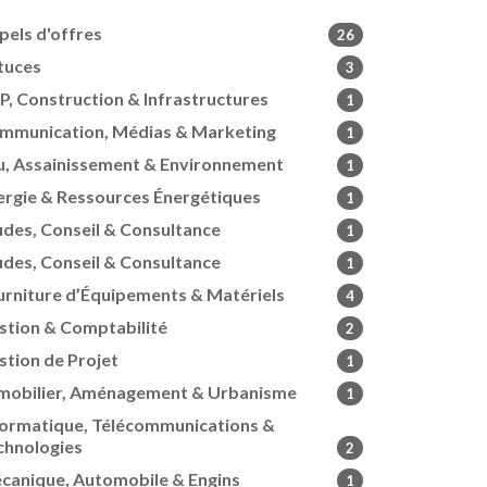
pels d'offres
26
tuces
3
P, Construction & Infrastructures
1
mmunication, Médias & Marketing
1
u, Assainissement & Environnement
1
ergie & Ressources Énergétiques
1
udes, Conseil & Consultance
1
udes, Conseil & Consultance
1
urniture d’Équipements & Matériels
4
stion & Comptabilité
2
stion de Projet
1
mobilier, Aménagement & Urbanisme
1
formatique, Télécommunications &
chnologies
2
canique, Automobile & Engins
1