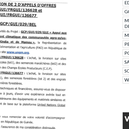
ED
GC
M
D
Mo
PE
P
SA
S
W