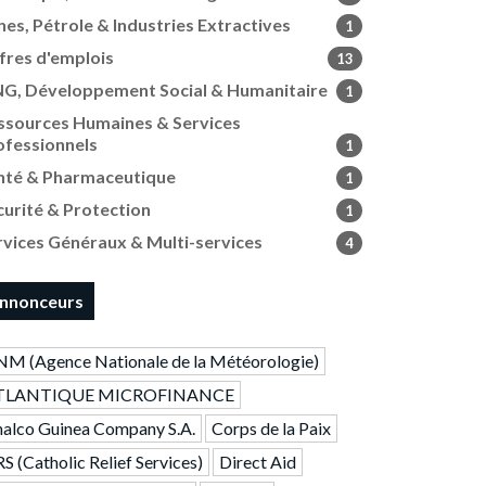
nes, Pétrole & Industries Extractives
1
fres d'emplois
13
G, Développement Social & Humanitaire
1
ssources Humaines & Services
ofessionnels
1
nté & Pharmaceutique
1
curité & Protection
1
rvices Généraux & Multi-services
4
nnonceurs
M (Agence Nationale de la Météorologie)
TLANTIQUE MICROFINANCE
alco Guinea Company S.A.
Corps de la Paix
S (Catholic Relief Services)
Direct Aid