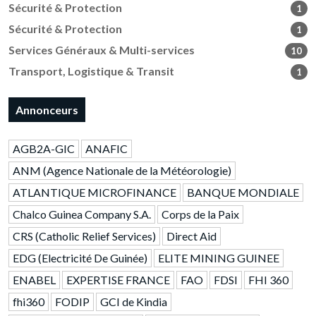
Sécurité & Protection
1
Sécurité & Protection
1
Services Généraux & Multi-services
10
Transport, Logistique & Transit
1
Annonceurs
AGB2A-GIC
ANAFIC
ANM (Agence Nationale de la Météorologie)
ATLANTIQUE MICROFINANCE
BANQUE MONDIALE
Chalco Guinea Company S.A.
Corps de la Paix
CRS (Catholic Relief Services)
Direct Aid
EDG (Electricité De Guinée)
ELITE MINING GUINEE
ENABEL
EXPERTISE FRANCE
FAO
FDSI
FHI 360
fhi360
FODIP
GCI de Kindia