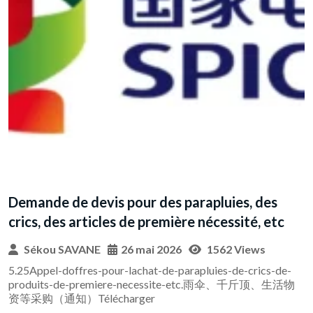
es
Avis de Recrutement d’un Consultant firm
 etc
pour l’élaboration du cadre stratégique et
opérationnel du FODIP
s
Sékou SAVANE
26 mai 2026
8248 Views
cs-de-
顶、生活物
AMI_Recrutement-dun-Consultant-firme-pour-lelaborat
du-cadre-strategique-et-operationnel-du-FODIPTélécha