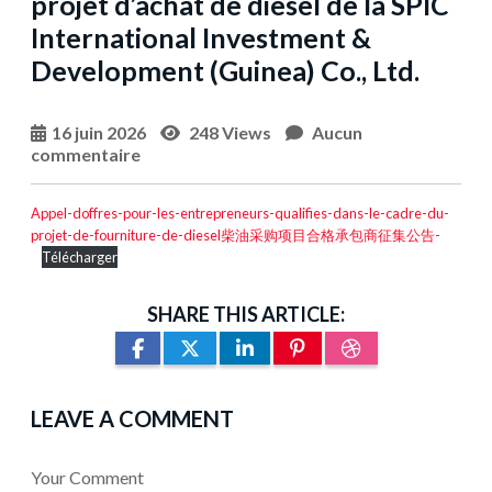
projet d’achat de diesel de la SPIC
International Investment &
Development (Guinea) Co., Ltd.
16 juin 2026
248 Views
Aucun
commentaire
Appel-doffres-pour-les-entrepreneurs-qualifies-dans-le-cadre-du-
projet-de-fourniture-de-diesel柴油采购项目合格承包商征集公告-
Télécharger
SHARE THIS ARTICLE:
LEAVE A COMMENT
Your Comment