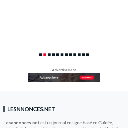
tri à la source
Sékou SAVANE
1 juin 2026
3770 Views
Appel d’offres pour le marché de services GIN24002-10148
Enabel est l’Agence belge de développement. Nous
- Advertisement -
LESNNONCES.NET
Lesannonces.net
est un journal en ligne basé en Guinée,