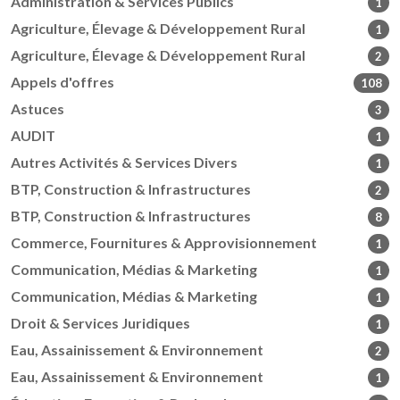
Administration & Services Publics
1
Agriculture, Élevage & Développement Rural
1
Agriculture, Élevage & Développement Rural
2
Appels d'offres
108
Astuces
3
AUDIT
1
Autres Activités & Services Divers
1
BTP, Construction & Infrastructures
2
BTP, Construction & Infrastructures
8
Commerce, Fournitures & Approvisionnement
1
Communication, Médias & Marketing
1
Communication, Médias & Marketing
1
Droit & Services Juridiques
1
Eau, Assainissement & Environnement
2
Eau, Assainissement & Environnement
1