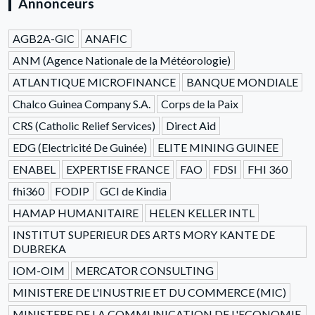
Annonceurs
AGB2A-GIC
ANAFIC
ANM (Agence Nationale de la Météorologie)
ATLANTIQUE MICROFINANCE
BANQUE MONDIALE
Chalco Guinea Company S.A.
Corps de la Paix
CRS (Catholic Relief Services)
Direct Aid
EDG (Electricité De Guinée)
ELITE MINING GUINEE
ENABEL
EXPERTISE FRANCE
FAO
FDSI
FHI 360
fhi360
FODIP
GCI de Kindia
HAMAP HUMANITAIRE
HELEN KELLER INTL
INSTITUT SUPERIEUR DES ARTS MORY KANTE DE
DUBREKA
IOM-OIM
MERCATOR CONSULTING
MINISTERE DE L'INUSTRIE ET DU COMMERCE (MIC)
MINISTERE DE LA COMMUNICATION DE L'ECONOMIE