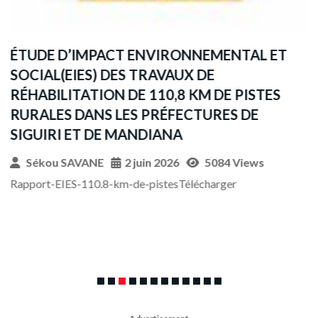
ÉTUDE D’IMPACT ENVIRONNEMENTAL ET
A
SOCIAL(EIES) DES TRAVAUX DE
L
RÉHABILITATION DE 110,8 KM DE PISTES
I
RURALES DANS LES PRÉFECTURES DE
SIGUIRI ET DE MANDIANA
A
Sékou SAVANE
2 juin 2026
5084 Views
Rapport-EIES-110.8-km-de-pistesTélécharger