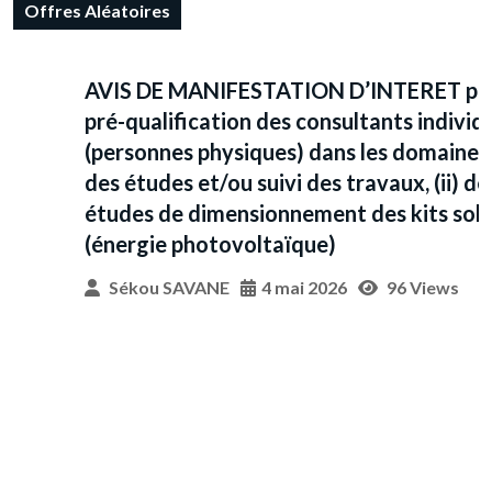
Offres Aléatoires
AVIS DE MANIFESTATION D’INTERET pour la
pré-qualification des consultants individuels
(personnes physiques) dans les domaines (i)
des études et/ou suivi des travaux, (ii) des
études de dimensionnement des kits solaires
(énergie photovoltaïque)
Sékou SAVANE
4 mai 2026
96 Views
A
R
l