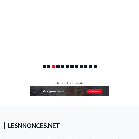
I
- Advertisement -
LESNNONCES.NET