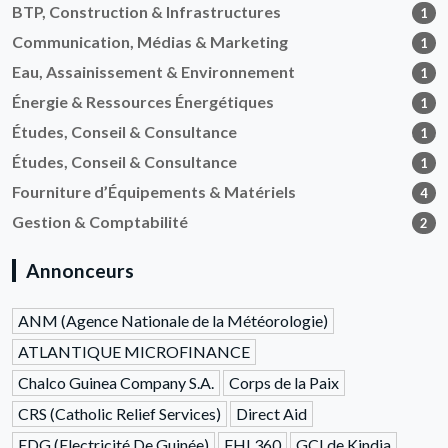
BTP, Construction & Infrastructures
1
Communication, Médias & Marketing
1
Eau, Assainissement & Environnement
1
Énergie & Ressources Énergétiques
1
Études, Conseil & Consultance
1
Études, Conseil & Consultance
1
Fourniture d’Équipements & Matériels
4
Gestion & Comptabilité
2
Annonceurs
ANM (Agence Nationale de la Météorologie)
ATLANTIQUE MICROFINANCE
Chalco Guinea Company S.A.
Corps de la Paix
CRS (Catholic Relief Services)
Direct Aid
EDG (Electricité De Guinée)
FHI 360
GCI de Kindia