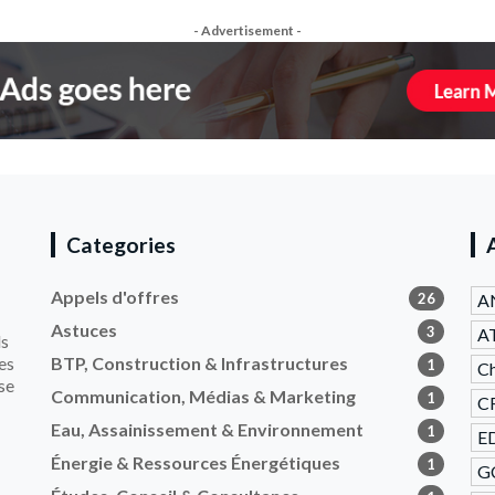
- Advertisement -
Categories
Appels d'offres
26
AN
Astuces
3
A
ls
es
BTP, Construction & Infrastructures
1
Ch
se
Communication, Médias & Marketing
1
CR
Eau, Assainissement & Environnement
1
ED
Énergie & Ressources Énergétiques
1
GC