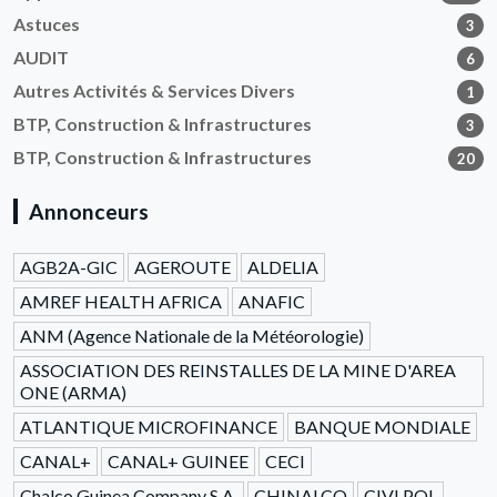
Astuces
3
AUDIT
6
Autres Activités & Services Divers
1
BTP, Construction & Infrastructures
3
BTP, Construction & Infrastructures
20
Annonceurs
AGB2A-GIC
AGEROUTE
ALDELIA
AMREF HEALTH AFRICA
ANAFIC
ANM (Agence Nationale de la Météorologie)
ASSOCIATION DES REINSTALLES DE LA MINE D'AREA
ONE (ARMA)
ATLANTIQUE MICROFINANCE
BANQUE MONDIALE
CANAL+
CANAL+ GUINEE
CECI
Chalco Guinea Company S.A.
CHINALCO
CIVI POL