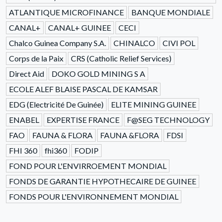
ATLANTIQUE MICROFINANCE
BANQUE MONDIALE
CANAL+
CANAL+ GUINEE
CECI
Chalco Guinea Company S.A.
CHINALCO
CIVI POL
Corps de la Paix
CRS (Catholic Relief Services)
Direct Aid
DOKO GOLD MINING S A
ECOLE ALEF BLAISE PASCAL DE KAMSAR
EDG (Electricité De Guinée)
ELITE MINING GUINEE
ENABEL
EXPERTISE FRANCE
F@SEG TECHNOLOGY
FAO
FAUNA & FLORA
FAUNA &FLORA
FDSI
FHI 360
fhi360
FODIP
FOND POUR L'ENVIRROEMENT MONDIAL
FONDS DE GARANTIE HYPOTHECAIRE DE GUINEE
FONDS POUR L'ENVIRONNEMENT MONDIAL