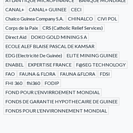
ATLANTIQUE MICROFINANCE
BANQUE MONDIALE
CANAL+
CANAL+ GUINEE
CECI
Chalco Guinea Company S.A.
CHINALCO
CIVI POL
Corps de la Paix
CRS (Catholic Relief Services)
Direct Aid
DOKO GOLD MINING S A
ECOLE ALEF BLAISE PASCAL DE KAMSAR
EDG (Electricité De Guinée)
ELITE MINING GUINEE
ENABEL
EXPERTISE FRANCE
F@SEG TECHNOLOGY
FAO
FAUNA & FLORA
FAUNA &FLORA
FDSI
FHI 360
fhi360
FODIP
FOND POUR L'ENVIRROEMENT MONDIAL
FONDS DE GARANTIE HYPOTHECAIRE DE GUINEE
FONDS POUR L'ENVIRONNEMENT MONDIAL