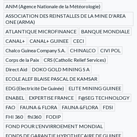
ANM (Agence Nationale de la Météorologie)
ASSOCIATION DES REINSTALLES DE LA MINE D'AREA
ONE (ARMA)
ATLANTIQUE MICROFINANCE
BANQUE MONDIALE
CANAL+
CANAL+ GUINEE
CECI
Chalco Guinea Company S.A.
CHINALCO
CIVI POL
Corps de la Paix
CRS (Catholic Relief Services)
Direct Aid
DOKO GOLD MINING S A
ECOLE ALEF BLAISE PASCAL DE KAMSAR
EDG (Electricité De Guinée)
ELITE MINING GUINEE
ENABEL
EXPERTISE FRANCE
F@SEG TECHNOLOGY
FAO
FAUNA & FLORA
FAUNA &FLORA
FDSI
FHI 360
fhi360
FODIP
FOND POUR L'ENVIRROEMENT MONDIAL
FONDS DE GARANTIE HYPOTHECAIRE DE GUINEE