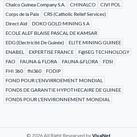
Chalco Guinea Company S.A.
CHINALCO
CIVI POL
Corps de la Paix
CRS (Catholic Relief Services)
Direct Aid
DOKO GOLD MINING S A
ECOLE ALEF BLAISE PASCAL DE KAMSAR
EDG (Electricité De Guinée)
ELITE MINING GUINEE
ENABEL
EXPERTISE FRANCE
F@SEG TECHNOLOGY
FAO
FAUNA & FLORA
FAUNA &FLORA
FDSI
FHI 360
fhi360
FODIP
FOND POUR L'ENVIRROEMENT MONDIAL
FONDS DE GARANTIE HYPOTHECAIRE DE GUINEE
FONDS POUR L'ENVIRONNEMENT MONDIAL
© 2026 All Right Researved by
VivaNet