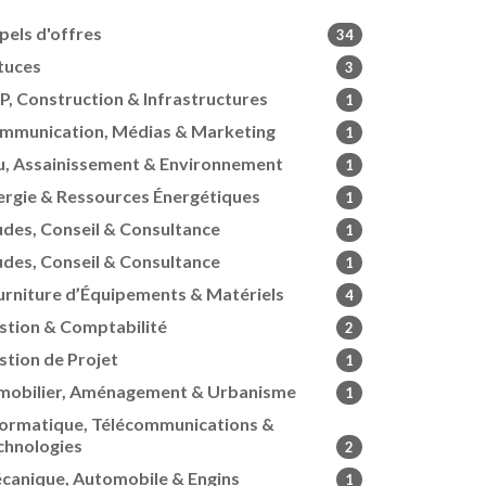
pels d'offres
34
tuces
3
P, Construction & Infrastructures
1
mmunication, Médias & Marketing
1
u, Assainissement & Environnement
1
ergie & Ressources Énergétiques
1
udes, Conseil & Consultance
1
udes, Conseil & Consultance
1
urniture d’Équipements & Matériels
4
stion & Comptabilité
2
stion de Projet
1
mobilier, Aménagement & Urbanisme
1
formatique, Télécommunications &
chnologies
2
canique, Automobile & Engins
1