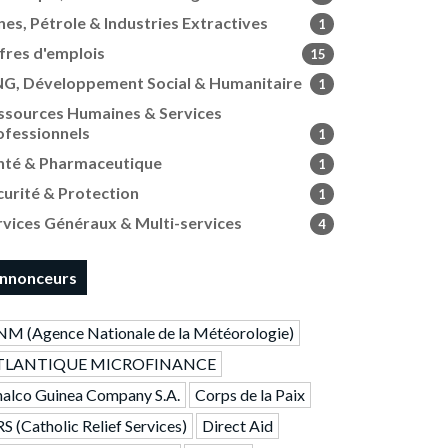
nes, Pétrole & Industries Extractives
1
fres d'emplois
15
G, Développement Social & Humanitaire
1
ssources Humaines & Services
ofessionnels
1
nté & Pharmaceutique
1
curité & Protection
1
rvices Généraux & Multi-services
4
nnonceurs
M (Agence Nationale de la Météorologie)
TLANTIQUE MICROFINANCE
alco Guinea Company S.A.
Corps de la Paix
S (Catholic Relief Services)
Direct Aid