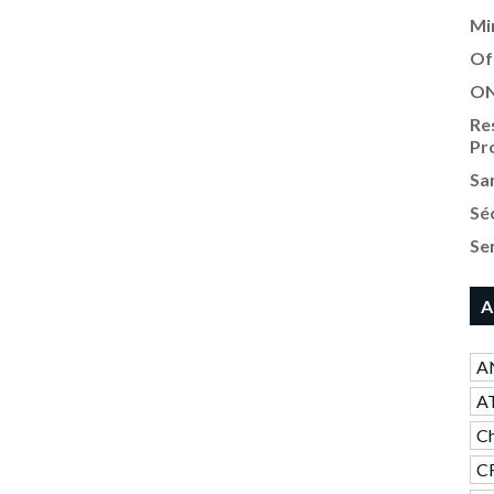
Mi
Of
ON
Re
Pr
Sa
Sé
Se
A
AN
A
Ch
CR