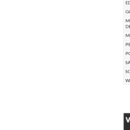
ED
GC
M
D
Mo
PE
P
SA
S
W