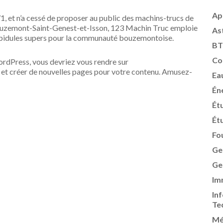
Ap
, et n’a cessé de proposer au public des machins-trucs de
Bouzemont-Saint-Genest-et-Isson, 123 Machin Truc emploie
As
e bidules supers pour la communauté bouzemontoise.
BT
Co
WordPress, vous devriez vous rendre sur
et créer de nouvelles pages pour votre contenu. Amusez-
Ea
Én
Ét
Ét
Fo
Ge
Ge
Im
In
Te
Mé