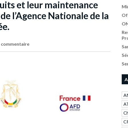
uits et leur maintenance
Mi
de l’Agence Nationale de la
Of
ée.
ON
Re
Pr
 commentaire
Sa
Sé
Se
A
AN
A
Ch
CR