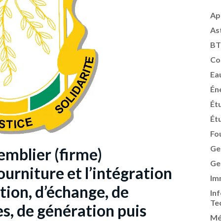
Ap
As
BT
Co
Ea
Én
Ét
Ét
Fo
Ge
mblier (firme)
Ge
ourniture et l’intégration
Im
tion, d’échange, de
In
Te
s, de génération puis
Mé