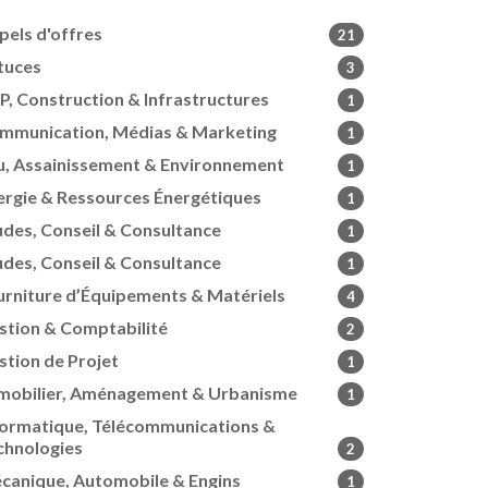
pels d'offres
21
tuces
3
P, Construction & Infrastructures
1
mmunication, Médias & Marketing
1
u, Assainissement & Environnement
1
ergie & Ressources Énergétiques
1
udes, Conseil & Consultance
1
udes, Conseil & Consultance
1
urniture d’Équipements & Matériels
4
stion & Comptabilité
2
stion de Projet
1
mobilier, Aménagement & Urbanisme
1
formatique, Télécommunications &
chnologies
2
canique, Automobile & Engins
1