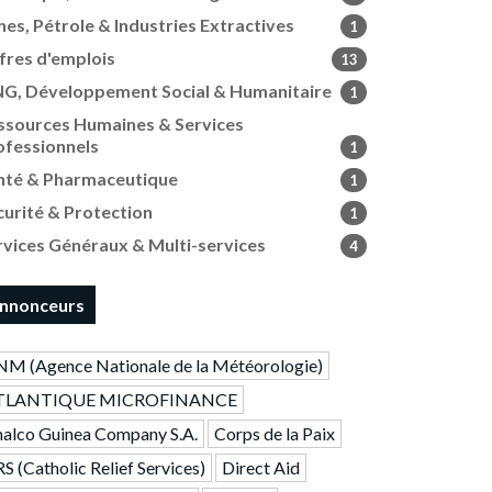
nes, Pétrole & Industries Extractives
1
fres d'emplois
13
G, Développement Social & Humanitaire
1
ssources Humaines & Services
ofessionnels
1
nté & Pharmaceutique
1
curité & Protection
1
rvices Généraux & Multi-services
4
nnonceurs
M (Agence Nationale de la Météorologie)
TLANTIQUE MICROFINANCE
alco Guinea Company S.A.
Corps de la Paix
S (Catholic Relief Services)
Direct Aid