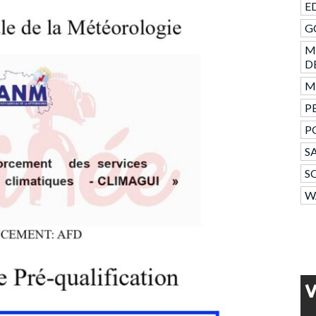
ED
GC
M
D
Mo
PE
P
SA
S
W