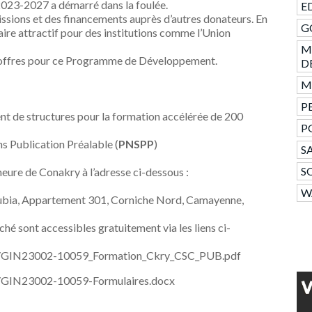
 2023-2027 a démarré dans la foulée.
ED
sions et des financements auprès d’autres donateurs. En
GC
aire attractif pour des institutions comme l’Union
M
 d’offres pour ce Programme de Développement.
D
Mo
PE
nt de structures pour la formation accélérée de 200
P
 Publication Préalable (
PNSPP
)
SA
S
ure de Conakry à l’adresse ci-dessous :
W
ubia, Appartement 301, Corniche Nord, Camayenne,
hé sont accessibles gratuitement via les liens ci-
04/GIN23002-10059_Formation_Ckry_CSC_PUB.pdf
4/GIN23002-10059-Formulaires.docx