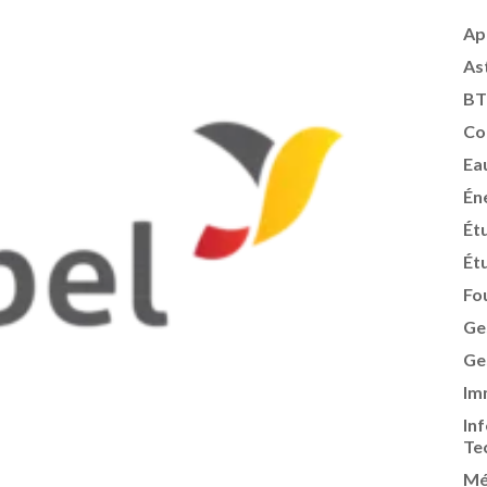
Ap
As
BT
Co
Ea
Én
Ét
Ét
Fo
Ge
Ge
Im
In
Te
Mé