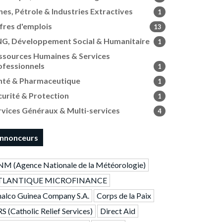
nes, Pétrole & Industries Extractives
1
fres d'emplois
13
G, Développement Social & Humanitaire
1
ssources Humaines & Services
ofessionnels
1
nté & Pharmaceutique
1
curité & Protection
1
rvices Généraux & Multi-services
4
nnonceurs
M (Agence Nationale de la Météorologie)
TLANTIQUE MICROFINANCE
alco Guinea Company S.A.
Corps de la Paix
S (Catholic Relief Services)
Direct Aid