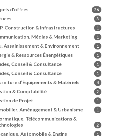
pels d'offres
26
tuces
3
P, Construction & Infrastructures
1
mmunication, Médias & Marketing
1
u, Assainissement & Environnement
1
ergie & Ressources Énergétiques
1
udes, Conseil & Consultance
1
udes, Conseil & Consultance
1
urniture d’Équipements & Matériels
4
stion & Comptabilité
2
stion de Projet
1
mobilier, Aménagement & Urbanisme
1
formatique, Télécommunications &
chnologies
2
canique, Automobile & Engins
1