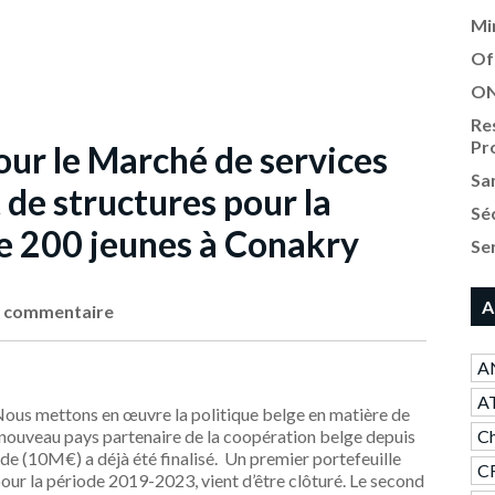
Mi
Of
ON
Re
Pr
pour le Marché de services
Sa
 de structures pour la
Sé
e 200 jeunes à Conakry
Se
A
 commentaire
AN
A
ous mettons en œuvre la politique belge en matière de
 nouveau pays partenaire de la coopération belge depuis
Ch
 (10M€) a déjà été finalisé. Un premier portefeuille
CR
pour la période 2019-2023, vient d’être clôturé. Le second