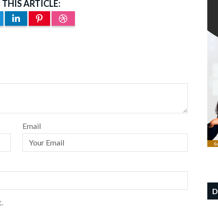
 THIS ARTICLE:
Email
D
.