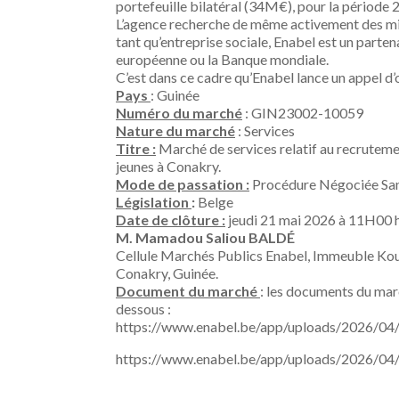
portefeuille bilatéral (34M€), pour la période
L’agence recherche de même activement des mis
tant qu’entreprise sociale, Enabel est un parten
européenne ou la Banque mondiale.
C’est dans ce cadre qu’Enabel lance un appel
Pays
: Guinée
Numéro du marché
: GIN23002-10059
Nature du marché
: Services
Titre :
Marché de services relatif au recruteme
jeunes à Conakry.
Mode de passation :
Procédure Négociée Sans
Législation
:
Belge
Date de clôture :
jeudi 21 mai 2026 à 11H00 he
M.
Mamadou Saliou BALD
É
Cellule Marchés Publics Enabel, Immeuble Ko
Conakry, Guinée.
Document du marché
: les documents du marc
dessous :
https://www.enabel.be/app/uploads/2026/
https://www.enabel.be/app/uploads/2026/0