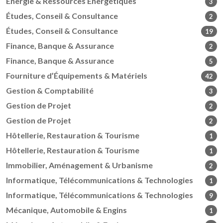
Énergie & Ressources Énergétiques
3
Études, Conseil & Consultance
2
Études, Conseil & Consultance
19
Finance, Banque & Assurance
2
Finance, Banque & Assurance
5
Fourniture d’Équipements & Matériels
42
Gestion & Comptabilité
3
Gestion de Projet
2
Gestion de Projet
2
Hôtellerie, Restauration & Tourisme
1
Hôtellerie, Restauration & Tourisme
1
Immobilier, Aménagement & Urbanisme
2
Informatique, Télécommunications & Technologies
1
Informatique, Télécommunications & Technologies
9
Mécanique, Automobile & Engins
1