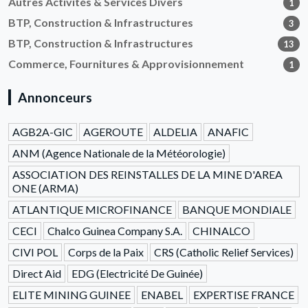
Autres Activités & Services Divers
1
BTP, Construction & Infrastructures
3
BTP, Construction & Infrastructures
13
Commerce, Fournitures & Approvisionnement
1
Annonceurs
AGB2A-GIC
AGEROUTE
ALDELIA
ANAFIC
ANM (Agence Nationale de la Météorologie)
ASSOCIATION DES REINSTALLES DE LA MINE D'AREA
ONE (ARMA)
ATLANTIQUE MICROFINANCE
BANQUE MONDIALE
CECI
Chalco Guinea Company S.A.
CHINALCO
CIVI POL
Corps de la Paix
CRS (Catholic Relief Services)
Direct Aid
EDG (Electricité De Guinée)
ELITE MINING GUINEE
ENABEL
EXPERTISE FRANCE