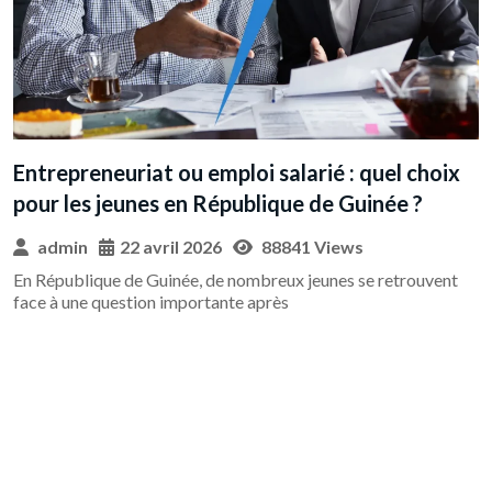
A
Entrepreneuriat ou emploi salarié : quel choix
f
pour les jeunes en République de Guinée ?
d
d
admin
22 avril 2026
88841 Views
En République de Guinée, de nombreux jeunes se retrouvent
face à une question importante après