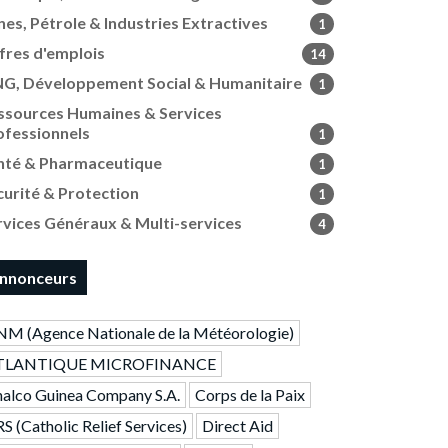
nes, Pétrole & Industries Extractives
1
fres d'emplois
14
G, Développement Social & Humanitaire
1
ssources Humaines & Services
ofessionnels
1
nté & Pharmaceutique
1
curité & Protection
1
rvices Généraux & Multi-services
4
nnonceurs
M (Agence Nationale de la Météorologie)
TLANTIQUE MICROFINANCE
alco Guinea Company S.A.
Corps de la Paix
S (Catholic Relief Services)
Direct Aid