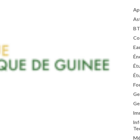
Ap
As
BT
Co
Ea
Én
Ét
Ét
Fo
Ge
Ge
Im
In
Te
Mé