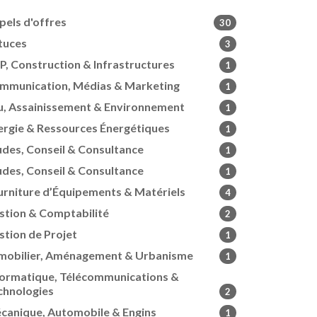
pels d'offres
30
tuces
3
P, Construction & Infrastructures
1
mmunication, Médias & Marketing
1
u, Assainissement & Environnement
1
ergie & Ressources Énergétiques
1
udes, Conseil & Consultance
1
udes, Conseil & Consultance
1
urniture d’Équipements & Matériels
4
stion & Comptabilité
2
stion de Projet
1
mobilier, Aménagement & Urbanisme
1
formatique, Télécommunications &
chnologies
2
canique, Automobile & Engins
1