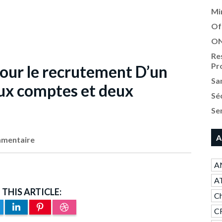
Mi
Of
ON
Re
Pr
our le recrutement D’un
Sa
ux comptes et deux
Sé
Se
A
mentaire
AN
A
 THIS ARTICLE:
Ch
CR