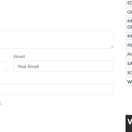
ED
GC
M
D
Mo
PE
P
Email
SA
S
W
.