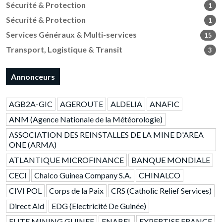
Sécurité & Protection
1
Sécurité & Protection
1
Services Généraux & Multi-services
15
Transport, Logistique & Transit
3
Annonceurs
AGB2A-GIC
AGEROUTE
ALDELIA
ANAFIC
ANM (Agence Nationale de la Météorologie)
ASSOCIATION DES REINSTALLES DE LA MINE D'AREA
ONE (ARMA)
ATLANTIQUE MICROFINANCE
BANQUE MONDIALE
CECI
Chalco Guinea Company S.A.
CHINALCO
CIVI POL
Corps de la Paix
CRS (Catholic Relief Services)
Direct Aid
EDG (Electricité De Guinée)
ELITE MINING GUINEE
ENABEL
EXPERTISE FRANCE