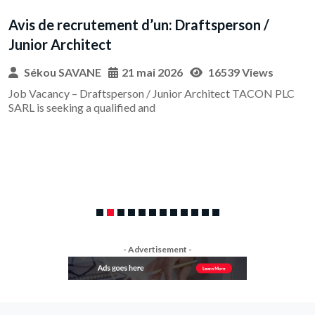
tsperson /
16539 Views
chitect TACON PLC
- Advertisement -