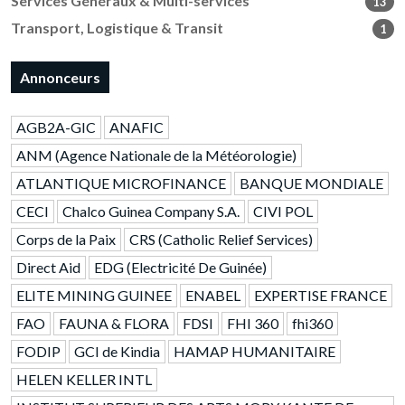
Services Généraux & Multi-services
13
Transport, Logistique & Transit
1
Annonceurs
AGB2A-GIC
ANAFIC
ANM (Agence Nationale de la Météorologie)
ATLANTIQUE MICROFINANCE
BANQUE MONDIALE
CECI
Chalco Guinea Company S.A.
CIVI POL
Corps de la Paix
CRS (Catholic Relief Services)
Direct Aid
EDG (Electricité De Guinée)
ELITE MINING GUINEE
ENABEL
EXPERTISE FRANCE
FAO
FAUNA & FLORA
FDSI
FHI 360
fhi360
FODIP
GCI de Kindia
HAMAP HUMANITAIRE
HELEN KELLER INTL