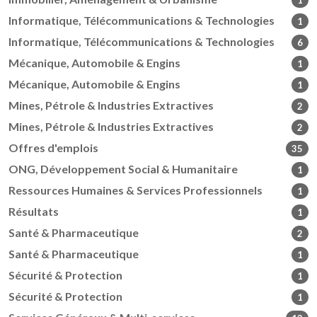
1
Informatique, Télécommunications & Technologies
1
Informatique, Télécommunications & Technologies
6
Mécanique, Automobile & Engins
1
Mécanique, Automobile & Engins
1
Mines, Pétrole & Industries Extractives
2
Mines, Pétrole & Industries Extractives
2
Offres d'emplois
35
ONG, Développement Social & Humanitaire
1
Ressources Humaines & Services Professionnels
1
Résultats
1
Santé & Pharmaceutique
2
Santé & Pharmaceutique
1
Sécurité & Protection
1
Sécurité & Protection
1