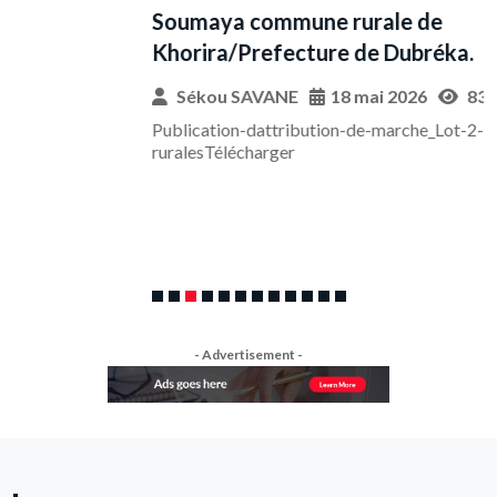
Soumaya commune rurale de
Khorira/Prefecture de Dubréka.
A
Sékou SAVANE
18 mai 2026
8365 Views
d
Publication-dattribution-de-marche_Lot-2-Pistes-
s
ruralesTélécharger
T
- Advertisement -