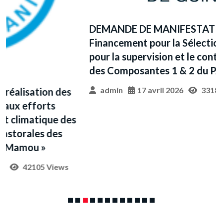
DEMANDE DE MANIFESTATIONS D’INTERET
Financement pour la Sélection d’un Bureau
pour la supervision et le contrôle des travaux
des Composantes 1 & 2 du PAAEG 2.
admin
17 avril 2026
33180 Views
A
f
2
F