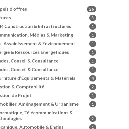
pels d'offres
26
tuces
3
P, Construction & Infrastructures
1
mmunication, Médias & Marketing
1
u, Assainissement & Environnement
1
ergie & Ressources Énergétiques
1
udes, Conseil & Consultance
1
udes, Conseil & Consultance
1
urniture d’Équipements & Matériels
4
stion & Comptabilité
2
stion de Projet
1
mobilier, Aménagement & Urbanisme
1
formatique, Télécommunications &
chnologies
2
canique, Automobile & Engins
1