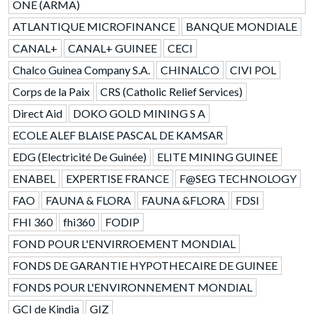
ONE (ARMA)
ATLANTIQUE MICROFINANCE
BANQUE MONDIALE
CANAL+
CANAL+ GUINEE
CECI
Chalco Guinea Company S.A.
CHINALCO
CIVI POL
Corps de la Paix
CRS (Catholic Relief Services)
Direct Aid
DOKO GOLD MINING S A
ECOLE ALEF BLAISE PASCAL DE KAMSAR
EDG (Electricité De Guinée)
ELITE MINING GUINEE
ENABEL
EXPERTISE FRANCE
F@SEG TECHNOLOGY
FAO
FAUNA & FLORA
FAUNA &FLORA
FDSI
FHI 360
fhi360
FODIP
FOND POUR L'ENVIRROEMENT MONDIAL
FONDS DE GARANTIE HYPOTHECAIRE DE GUINEE
FONDS POUR L'ENVIRONNEMENT MONDIAL
GCI de Kindia
GIZ