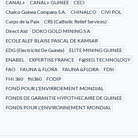
CANAL+
CANAL+ GUINEE
CECI
Chalco Guinea Company S.A.
CHINALCO
CIVI POL
Corps de la Paix
CRS (Catholic Relief Services)
Direct Aid
DOKO GOLD MINING S A
ECOLE ALEF BLAISE PASCAL DE KAMSAR
EDG (Electricité De Guinée)
ELITE MINING GUINEE
ENABEL
EXPERTISE FRANCE
F@SEG TECHNOLOGY
FAO
FAUNA & FLORA
FAUNA &FLORA
FDSI
FHI 360
fhi360
FODIP
FOND POUR L'ENVIRROEMENT MONDIAL
FONDS DE GARANTIE HYPOTHECAIRE DE GUINEE
FONDS POUR L'ENVIRONNEMENT MONDIAL