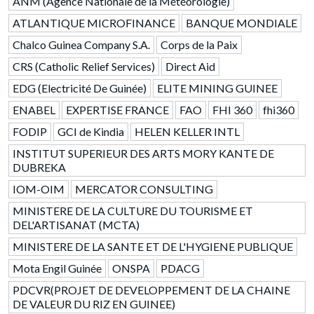
ANM (Agence Nationale de la Météorologie)
ATLANTIQUE MICROFINANCE
BANQUE MONDIALE
Chalco Guinea Company S.A.
Corps de la Paix
CRS (Catholic Relief Services)
Direct Aid
EDG (Electricité De Guinée)
ELITE MINING GUINEE
ENABEL
EXPERTISE FRANCE
FAO
FHI 360
fhi360
FODIP
GCI de Kindia
HELEN KELLER INTL
INSTITUT SUPERIEUR DES ARTS MORY KANTE DE
DUBREKA
IOM-OIM
MERCATOR CONSULTING
MINISTERE DE LA CULTURE DU TOURISME ET
DEL'ARTISANAT (MCTA)
MINISTERE DE LA SANTE ET DE L'HYGIENE PUBLIQUE
Mota Engil Guinée
ONSPA
PDACG
PDCVR(PROJET DE DEVELOPPEMENT DE LA CHAINE
DE VALEUR DU RIZ EN GUINEE)