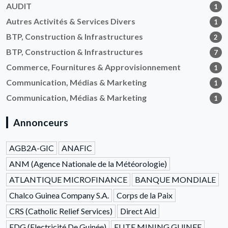
AUDIT
1
Autres Activités & Services Divers
1
BTP, Construction & Infrastructures
2
BTP, Construction & Infrastructures
7
Commerce, Fournitures & Approvisionnement
1
Communication, Médias & Marketing
1
Communication, Médias & Marketing
1
Annonceurs
AGB2A-GIC
ANAFIC
ANM (Agence Nationale de la Météorologie)
ATLANTIQUE MICROFINANCE
BANQUE MONDIALE
Chalco Guinea Company S.A.
Corps de la Paix
CRS (Catholic Relief Services)
Direct Aid
EDG (Electricité De Guinée)
ELITE MINING GUINEE