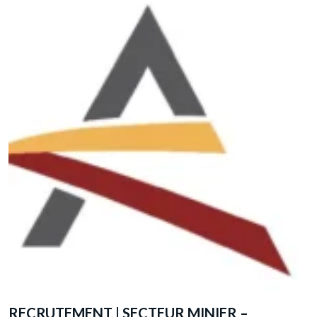
A
d
d
RECRUTEMENT | SECTEUR MINIER –