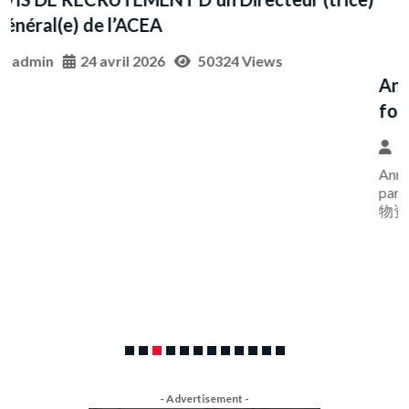
D
A
Annonce d’approvisionnement pour l’achat de
fournitures par Chalco Guinea Company S.A.
Sékou SAVANE
29 avril 2026
28260 Views
Annonce-dapprovisionnement-pour-lachat-de-fournitures-
par-Chalco-Guinea-Company-S.A.中国铝业几内亚有限公司
物资采购公告0429Télécharger
- Advertisement -