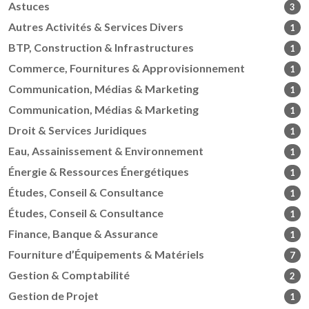
Astuces
3
Autres Activités & Services Divers
1
BTP, Construction & Infrastructures
1
Commerce, Fournitures & Approvisionnement
1
Communication, Médias & Marketing
1
Communication, Médias & Marketing
1
Droit & Services Juridiques
1
Eau, Assainissement & Environnement
1
Énergie & Ressources Énergétiques
1
Études, Conseil & Consultance
1
Études, Conseil & Consultance
1
Finance, Banque & Assurance
1
Fourniture d’Équipements & Matériels
7
Gestion & Comptabilité
2
Gestion de Projet
1