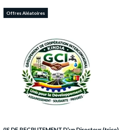
Offres Aléatoires
S
D
S
)