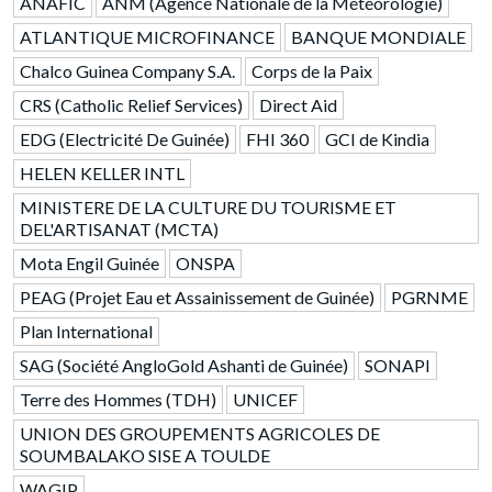
ANAFIC
ANM (Agence Nationale de la Météorologie)
ATLANTIQUE MICROFINANCE
BANQUE MONDIALE
Chalco Guinea Company S.A.
Corps de la Paix
CRS (Catholic Relief Services)
Direct Aid
EDG (Electricité De Guinée)
FHI 360
GCI de Kindia
HELEN KELLER INTL
MINISTERE DE LA CULTURE DU TOURISME ET
DEL'ARTISANAT (MCTA)
Mota Engil Guinée
ONSPA
PEAG (Projet Eau et Assainissement de Guinée)
PGRNME
Plan International
SAG (Société AngloGold Ashanti de Guinée)
SONAPI
Terre des Hommes (TDH)
UNICEF
UNION DES GROUPEMENTS AGRICOLES DE
SOUMBALAKO SISE A TOULDE
WAGIP