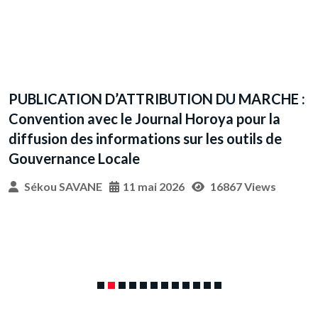
Sékou SAVANE
4 mai 2026
16941 Views
 :