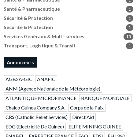
1
Santé & Pharmaceutique
1
Sécurité & Protection
1
Sécurité & Protection
1
Services Généraux & Multi-services
10
Transport, Logistique & Transit
1
Annonceurs
AGB2A-GIC
ANAFIC
ANM (Agence Nationale de la Météorologie)
ATLANTIQUE MICROFINANCE
BANQUE MONDIALE
Chalco Guinea Company S.A.
Corps de la Paix
CRS (Catholic Relief Services)
Direct Aid
EDG (Electricité De Guinée)
ELITE MINING GUINEE
ENABEL
EXPERTISE FRANCE
FAO
FDSI
FHI 360