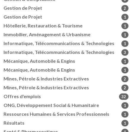
Gestion de Projet
2
Gestion de Projet
1
Hôtellerie, Restauration & Tourisme
1
Immobilier, Aménagement & Urbanisme
1
Informatique, Télécommunications & Technologies
1
Informatique, Télécommunications & Technologies
3
Mécanique, Automobile & Engins
1
Mécanique, Automobile & Engins
1
Mines, Pétrole & Industries Extractives
2
Mines, Pétrole & Industries Extractives
2
Offres d'emplois
32
ONG, Développement Social & Humanitaire
1
Ressources Humaines & Services Professionnels
1
Résultats
1
Santé & Pharmaceutique