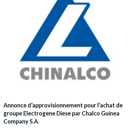
a
D
E
Annonce d’approvisionnement pour l’achat de
F
groupe Electrogene Diese par Chalco Guinea
Company S.A.