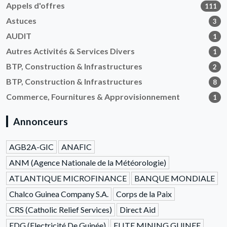
Appels d'offres
111
Astuces
3
AUDIT
1
Autres Activités & Services Divers
1
BTP, Construction & Infrastructures
2
BTP, Construction & Infrastructures
8
Commerce, Fournitures & Approvisionnement
1
Annonceurs
AGB2A-GIC
ANAFIC
ANM (Agence Nationale de la Météorologie)
ATLANTIQUE MICROFINANCE
BANQUE MONDIALE
Chalco Guinea Company S.A.
Corps de la Paix
CRS (Catholic Relief Services)
Direct Aid
EDG (Electricité De Guinée)
ELITE MINING GUINEE