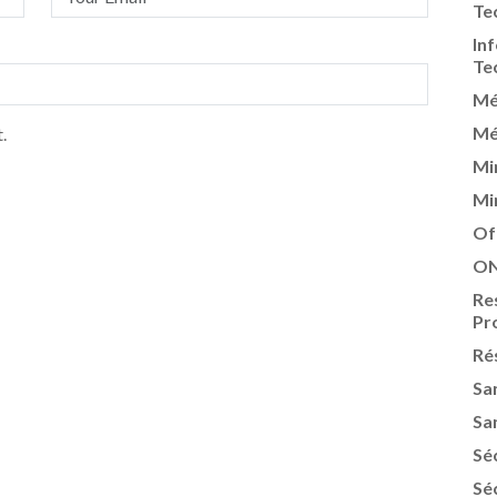
Te
In
Te
Mé
Mé
.
Mi
Mi
Of
ON
Re
Pr
Ré
Sa
Sa
Sé
Sé