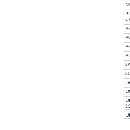
Mo
P
C
PE
P
P
Pl
SA
S
T
U
U
S
U