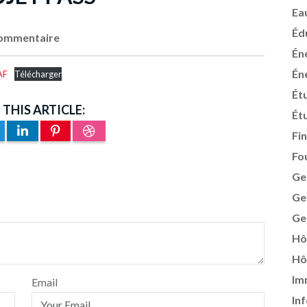
Ea
Éd
ommentaire
Én
Én
AF
Télécharger
Ét
 THIS ARTICLE:
Ét
Fi
Fo
Ge
Ge
Ge
Hô
Hô
Im
Email
In