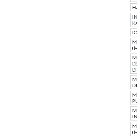
H
I
K
I
M
(
M
L
L
M
D
M
P
M
I
M
(