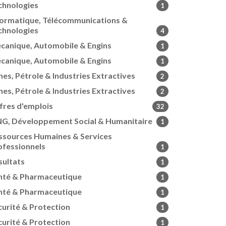
chnologies
1
formatique, Télécommunications &
chnologies
4
canique, Automobile & Engins
1
canique, Automobile & Engins
1
nes, Pétrole & Industries Extractives
2
nes, Pétrole & Industries Extractives
2
fres d'emplois
32
G, Développement Social & Humanitaire
1
ssources Humaines & Services
ofessionnels
1
sultats
1
nté & Pharmaceutique
1
nté & Pharmaceutique
1
curité & Protection
1
curité & Protection
1