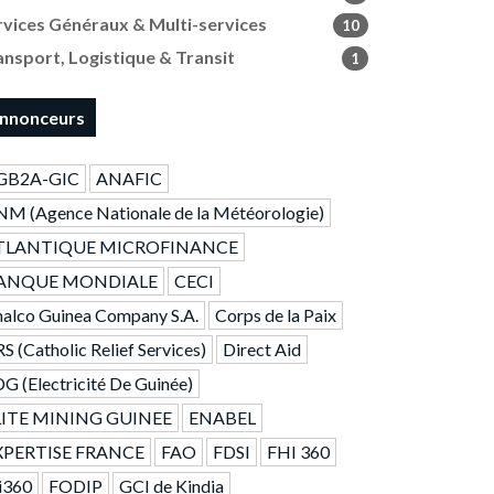
rvices Généraux & Multi-services
10
ansport, Logistique & Transit
1
nnonceurs
GB2A-GIC
ANAFIC
M (Agence Nationale de la Météorologie)
TLANTIQUE MICROFINANCE
ANQUE MONDIALE
CECI
alco Guinea Company S.A.
Corps de la Paix
S (Catholic Relief Services)
Direct Aid
G (Electricité De Guinée)
LITE MINING GUINEE
ENABEL
XPERTISE FRANCE
FAO
FDSI
FHI 360
i360
FODIP
GCI de Kindia