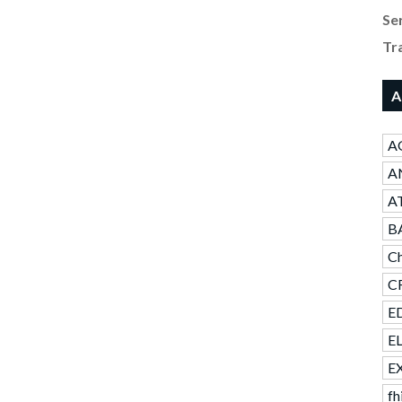
Se
Tr
A
A
AN
A
B
Ch
CR
ED
E
E
fh