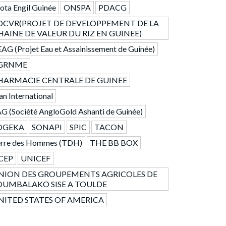
ta Engil Guinée
ONSPA
PDACG
DCVR(PROJET DE DEVELOPPEMENT DE LA
HAINE DE VALEUR DU RIZ EN GUINEE)
AG (Projet Eau et Assainissement de Guinée)
GRNME
HARMACIE CENTRALE DE GUINEE
an International
G (Société AngloGold Ashanti de Guinée)
OGEKA
SONAPI
SPIC
TACON
erre des Hommes (TDH)
THE BB BOX
CEP
UNICEF
NION DES GROUPEMENTS AGRICOLES DE
OUMBALAKO SISE A TOULDE
NITED STATES OF AMERICA