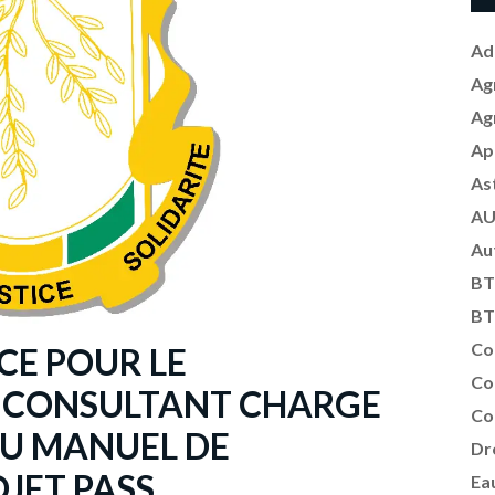
Ad
Ag
Ag
Ap
As
AU
Au
BT
BT
Co
CE POUR LE
Co
 CONSULTANT CHARGE
Co
DU MANUEL DE
Dr
JET PASS
Ea