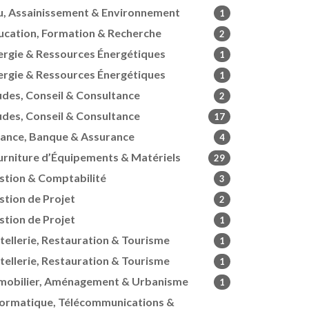
u, Assainissement & Environnement
1
ucation, Formation & Recherche
2
ergie & Ressources Énergétiques
1
ergie & Ressources Énergétiques
1
udes, Conseil & Consultance
2
udes, Conseil & Consultance
17
nance, Banque & Assurance
4
urniture d’Équipements & Matériels
29
stion & Comptabilité
3
stion de Projet
2
stion de Projet
1
tellerie, Restauration & Tourisme
1
tellerie, Restauration & Tourisme
1
mobilier, Aménagement & Urbanisme
1
formatique, Télécommunications &