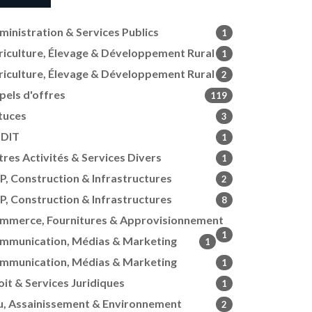
ministration & Services Publics
1
riculture, Élevage & Développement Rural
1
riculture, Élevage & Développement Rural
2
pels d'offres
119
tuces
3
DIT
1
tres Activités & Services Divers
1
P, Construction & Infrastructures
2
P, Construction & Infrastructures
8
mmerce, Fournitures & Approvisionnement
1
mmunication, Médias & Marketing
1
mmunication, Médias & Marketing
1
oit & Services Juridiques
1
u, Assainissement & Environnement
2