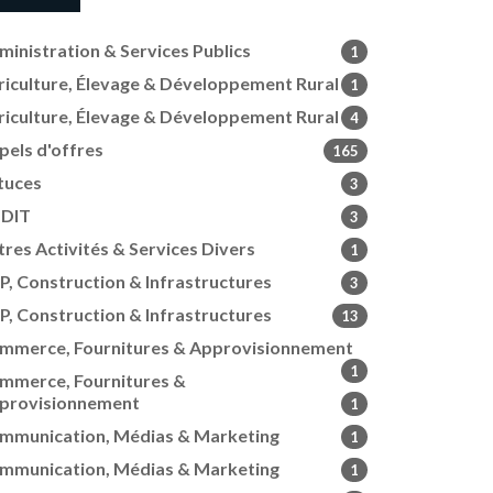
ministration & Services Publics
1
riculture, Élevage & Développement Rural
1
riculture, Élevage & Développement Rural
4
pels d'offres
165
tuces
3
DIT
3
tres Activités & Services Divers
1
P, Construction & Infrastructures
3
P, Construction & Infrastructures
13
mmerce, Fournitures & Approvisionnement
1
mmerce, Fournitures &
provisionnement
1
mmunication, Médias & Marketing
1
mmunication, Médias & Marketing
1