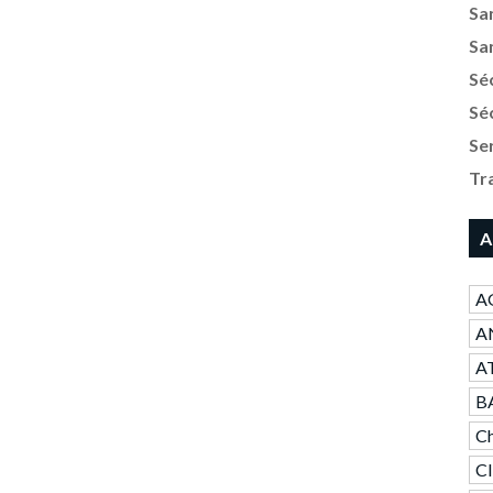
Sa
Sa
Sé
Sé
Se
Tr
A
A
AN
A
B
Ch
C