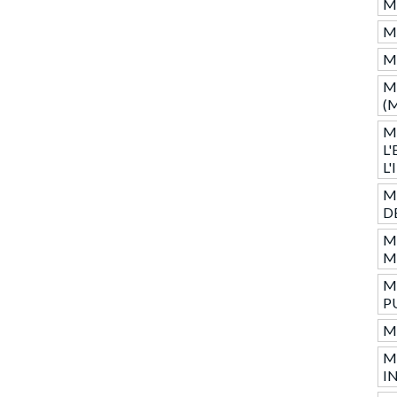
M
M
M
M
(
M
L
L
M
D
M
M
M
P
M
M
I