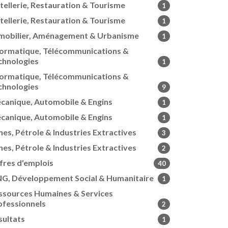
tellerie, Restauration & Tourisme
1
tellerie, Restauration & Tourisme
1
mobilier, Aménagement & Urbanisme
1
formatique, Télécommunications &
chnologies
1
formatique, Télécommunications &
chnologies
9
canique, Automobile & Engins
1
canique, Automobile & Engins
1
nes, Pétrole & Industries Extractives
3
nes, Pétrole & Industries Extractives
2
fres d'emplois
40
G, Développement Social & Humanitaire
1
ssources Humaines & Services
ofessionnels
2
sultats
1