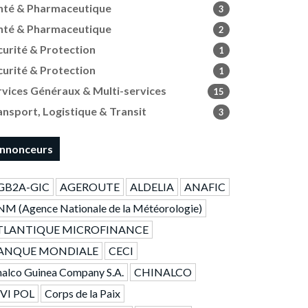
nté & Pharmaceutique
3
nté & Pharmaceutique
2
curité & Protection
1
curité & Protection
1
rvices Généraux & Multi-services
15
ansport, Logistique & Transit
3
nnonceurs
GB2A-GIC
AGEROUTE
ALDELIA
ANAFIC
M (Agence Nationale de la Météorologie)
TLANTIQUE MICROFINANCE
ANQUE MONDIALE
CECI
alco Guinea Company S.A.
CHINALCO
IVI POL
Corps de la Paix