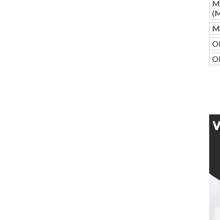
M
(
M
O
O