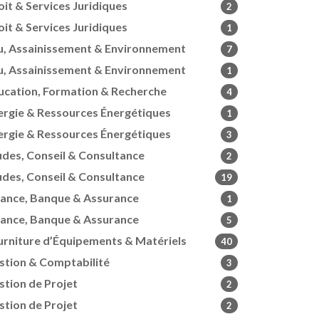
oit & Services Juridiques
2
oit & Services Juridiques
1
u, Assainissement & Environnement
7
u, Assainissement & Environnement
1
ucation, Formation & Recherche
4
ergie & Ressources Énergétiques
1
ergie & Ressources Énergétiques
3
udes, Conseil & Consultance
2
udes, Conseil & Consultance
19
nance, Banque & Assurance
1
nance, Banque & Assurance
5
urniture d’Équipements & Matériels
40
stion & Comptabilité
3
stion de Projet
2
stion de Projet
2