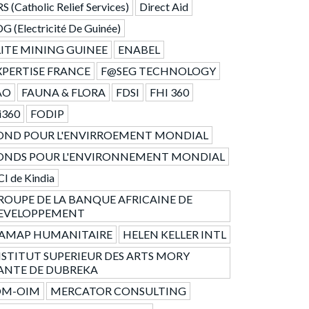
S (Catholic Relief Services)
Direct Aid
G (Electricité De Guinée)
LITE MINING GUINEE
ENABEL
XPERTISE FRANCE
F@SEG TECHNOLOGY
AO
FAUNA & FLORA
FDSI
FHI 360
i360
FODIP
OND POUR L'ENVIRROEMENT MONDIAL
ONDS POUR L'ENVIRONNEMENT MONDIAL
I de Kindia
ROUPE DE LA BANQUE AFRICAINE DE
EVELOPPEMENT
AMAP HUMANITAIRE
HELEN KELLER INTL
NSTITUT SUPERIEUR DES ARTS MORY
ANTE DE DUBREKA
OM-OIM
MERCATOR CONSULTING