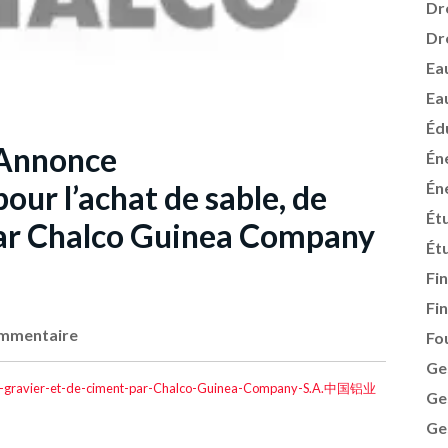
Dr
Dr
Ea
Ea
Éd
: Annonce
Én
ur l’achat de sable, de
Én
Ét
par Chalco Guinea Company
Ét
Fi
Fi
mmentaire
Fo
Ge
de-gravier-et-de-ciment-par-Chalco-Guinea-Company-S.A.中国铝业
Ge
Ge