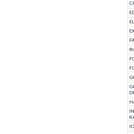
CR
ED
E
E
F
fh
F
F
GC
G
D
H
I
K
I