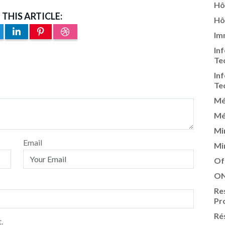
Hô
 THIS ARTICLE:
Hô
Im
In
Te
In
Te
Mé
Mé
Mi
Email
Mi
Of
ON
Re
Pr
Ré
.