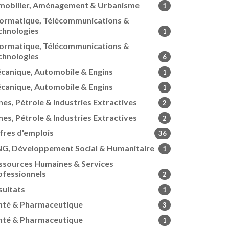
mobilier, Aménagement & Urbanisme
1
formatique, Télécommunications &
chnologies
1
formatique, Télécommunications &
chnologies
6
canique, Automobile & Engins
1
canique, Automobile & Engins
1
nes, Pétrole & Industries Extractives
2
nes, Pétrole & Industries Extractives
2
fres d'emplois
36
G, Développement Social & Humanitaire
1
ssources Humaines & Services
ofessionnels
2
sultats
1
nté & Pharmaceutique
3
nté & Pharmaceutique
1