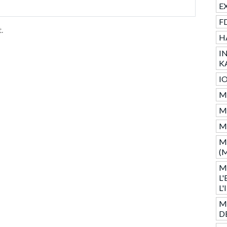
E
F
.
H
I
K
I
M
M
M
M
(
M
L
L
M
D