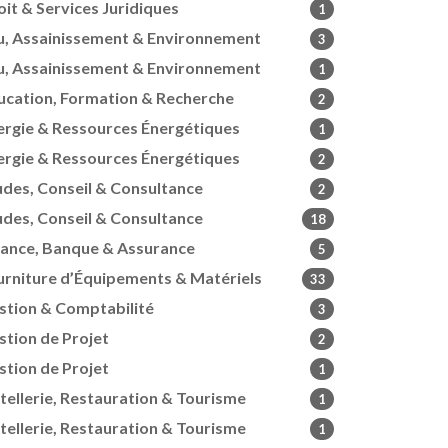
oit & Services Juridiques
1
u, Assainissement & Environnement
3
u, Assainissement & Environnement
1
ucation, Formation & Recherche
2
ergie & Ressources Énergétiques
1
ergie & Ressources Énergétiques
2
udes, Conseil & Consultance
2
udes, Conseil & Consultance
18
nance, Banque & Assurance
5
urniture d’Équipements & Matériels
33
stion & Comptabilité
3
stion de Projet
2
stion de Projet
1
tellerie, Restauration & Tourisme
1
tellerie, Restauration & Tourisme
1