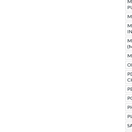
M
P
M
M
I
M
(
M
O
P
C
PE
P
P
Pl
SA