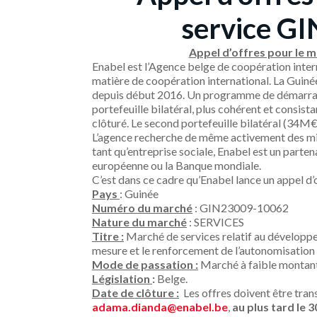
service G
Appel d’offres pour le 
Enabel est l’Agence belge de coopération inter
matière de coopération international. La Guiné
depuis début 2016. Un programme de démarrage
portefeuille bilatéral, plus cohérent et consis
clôturé. Le second portefeuille bilatéral (34M
L’agence recherche de même activement des mis
tant qu’entreprise sociale, Enabel est un parten
européenne ou la Banque mondiale.
C’est dans ce cadre qu’Enabel lance un appel
Pays
: Guinée
Numéro du marché
: GIN23009-10062
Nature du marché
: SERVICES
Titre :
Marché de services relatif au développe
mesure et le renforcement de l’autonomisatio
Mode de passation :
Marché à faible montant
Législation
:
Belge.
Date de clôture :
Les offres doivent être tran
adama.dianda@enabel.be
,
au plus tard le 