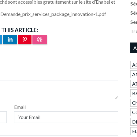
hé sont accessibles gratuitement sur le site d’Enabel et
Sé
Sé
Demande_prix_services_package_innovation-1.pdf
Se
 THIS ARTICLE:
Tr
A
A
AN
A
B
Ch
Email
Co
Di
E