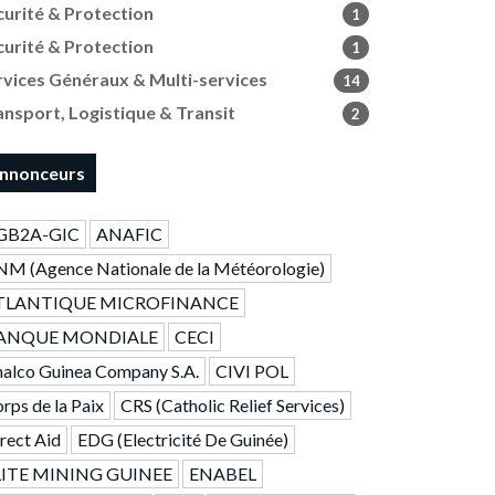
curité & Protection
1
curité & Protection
1
rvices Généraux & Multi-services
14
ansport, Logistique & Transit
2
nnonceurs
GB2A-GIC
ANAFIC
M (Agence Nationale de la Météorologie)
TLANTIQUE MICROFINANCE
ANQUE MONDIALE
CECI
alco Guinea Company S.A.
CIVI POL
rps de la Paix
CRS (Catholic Relief Services)
rect Aid
EDG (Electricité De Guinée)
LITE MINING GUINEE
ENABEL