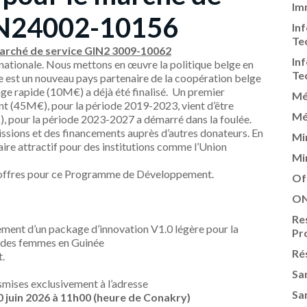
Im
IN24002-10156
In
Te
marché de service GIN2 3009-10062
In
nationale. Nous mettons en œuvre la politique belge en
Te
e est un nouveau pays partenaire de la coopération belge
 rapide (10M€) a déjà été finalisé. Un premier
Mé
tant (45M€), pour la période 2019-2023, vient d’être
Mé
€), pour la période 2023-2027 a démarré dans la foulée.
sions et des financements auprès d’autres donateurs. En
Mi
aire attractif pour des institutions comme l’Union
Mi
 d’offres pour ce Programme de Développement.
Of
ON
Re
ment d’un package d’innovation V1.0 légère pour la
Pr
n des femmes en Guinée
Ré
.
Sa
smises exclusivement à l’adresse
Sa
30 juin 2026 à 11h00 (heure de Conakry)