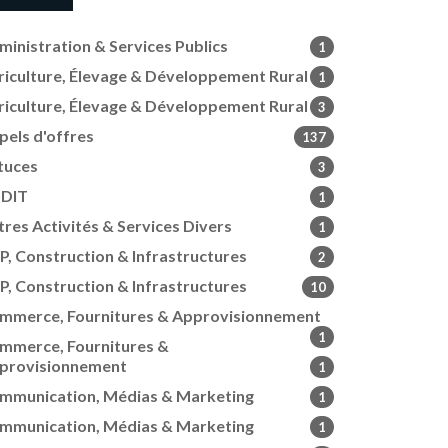
ministration & Services Publics
1
riculture, Élevage & Développement Rural
1
riculture, Élevage & Développement Rural
3
pels d'offres
137
tuces
3
DIT
1
tres Activités & Services Divers
1
P, Construction & Infrastructures
2
P, Construction & Infrastructures
10
mmerce, Fournitures & Approvisionnement
1
mmerce, Fournitures &
provisionnement
1
mmunication, Médias & Marketing
1
mmunication, Médias & Marketing
1