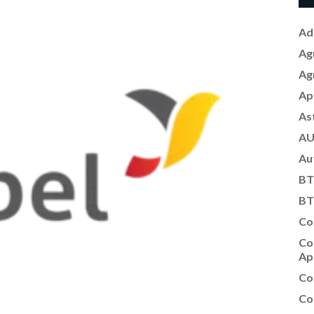
Ad
Ag
Ag
Ap
As
AU
Au
BT
BT
Co
Co
Ap
Co
Co