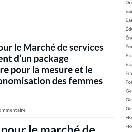
Dr
Ea
Ea
Éd
Én
pour le Marché de services
Én
ent d’un package
Ét
Ét
re pour la mesure et le
Fi
tonomisation des femmes
Fo
Ge
Ge
Ge
ommentaire
Hô
 pour le marché de
Hô