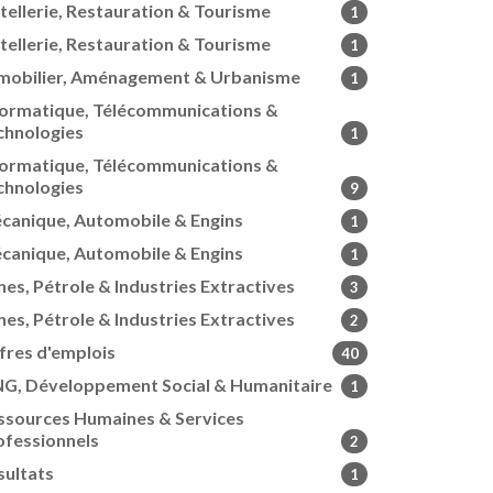
tellerie, Restauration & Tourisme
1
tellerie, Restauration & Tourisme
1
mobilier, Aménagement & Urbanisme
1
formatique, Télécommunications &
chnologies
1
formatique, Télécommunications &
chnologies
9
canique, Automobile & Engins
1
canique, Automobile & Engins
1
nes, Pétrole & Industries Extractives
3
nes, Pétrole & Industries Extractives
2
fres d'emplois
40
G, Développement Social & Humanitaire
1
ssources Humaines & Services
ofessionnels
2
sultats
1