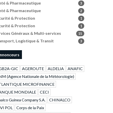
nté & Pharmaceutique
3
nté & Pharmaceutique
2
curité & Protection
1
curité & Protection
1
rvices Généraux & Multi-services
15
ansport, Logistique & Transit
3
nnonceurs
GB2A-GIC
AGEROUTE
ALDELIA
ANAFIC
M (Agence Nationale de la Météorologie)
TLANTIQUE MICROFINANCE
ANQUE MONDIALE
CECI
alco Guinea Company S.A.
CHINALCO
IVI POL
Corps de la Paix