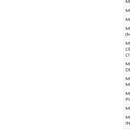
M
M
M
M
(
M
L
L
M
D
M
M
M
P
M
M
I