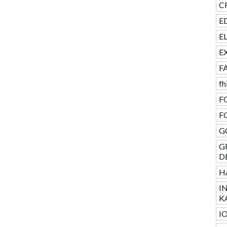
CR
ED
E
E
F
fh
F
F
GC
G
D
H
I
K
I