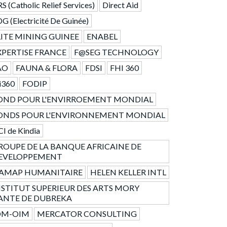
S (Catholic Relief Services)
Direct Aid
G (Electricité De Guinée)
LITE MINING GUINEE
ENABEL
XPERTISE FRANCE
F@SEG TECHNOLOGY
AO
FAUNA & FLORA
FDSI
FHI 360
i360
FODIP
OND POUR L'ENVIRROEMENT MONDIAL
ONDS POUR L'ENVIRONNEMENT MONDIAL
I de Kindia
ROUPE DE LA BANQUE AFRICAINE DE
EVELOPPEMENT
AMAP HUMANITAIRE
HELEN KELLER INTL
NSTITUT SUPERIEUR DES ARTS MORY
ANTE DE DUBREKA
OM-OIM
MERCATOR CONSULTING