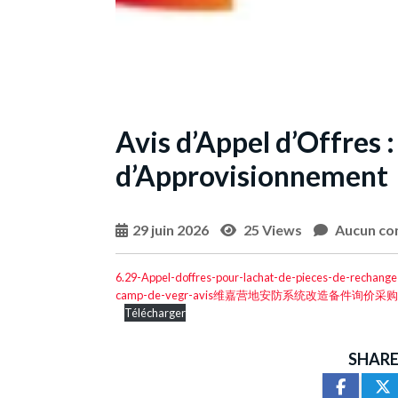
Avis d’Appel d’Offres 
d’Approvisionnement
29 juin 2026
25 Views
Aucun co
6.29-Appel-doffres-pour-lachat-de-pieces-de-rechang
camp-de-vegr-avis维嘉营地安防系统改造备件询价采
Télécharger
SHARE