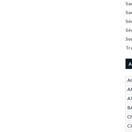
Sa
Sa
Sé
Sé
Se
Tr
A
A
AN
A
B
Ch
C