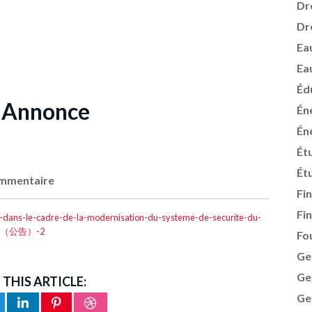
Dr
Dr
Ea
Ea
Éd
: Annonce
Én
Én
Ét
Ét
mmentaire
Fi
Fi
e-dans-le-cadre-de-la-modernisation-du-systeme-de-securite-du-
购（公告）-2
Fo
Ge
Ge
 THIS ARTICLE:
Ge