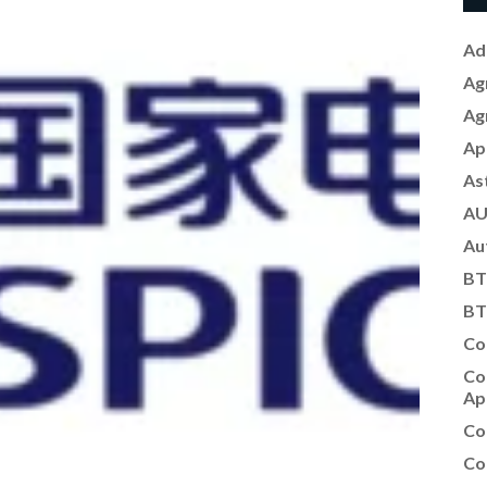
Ad
Ag
Ag
Ap
As
AU
Au
BT
BT
Co
Co
Ap
Co
Co