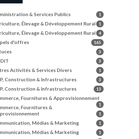
ministration & Services Publics
1
riculture, Élevage & Développement Rural
1
riculture, Élevage & Développement Rural
4
pels d'offres
165
tuces
3
DIT
3
tres Activités & Services Divers
1
P, Construction & Infrastructures
3
P, Construction & Infrastructures
13
mmerce, Fournitures & Approvisionnement
1
mmerce, Fournitures &
provisionnement
1
mmunication, Médias & Marketing
1
mmunication, Médias & Marketing
1