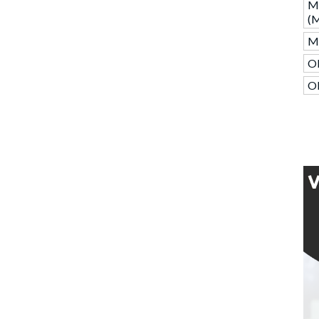
M
(
M
O
O