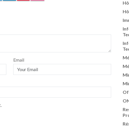
Hô
Hô
Im
In
Te
In
Te
Mé
Email
Mé
Mi
Mi
Of
ON
.
Re
Pr
Ré