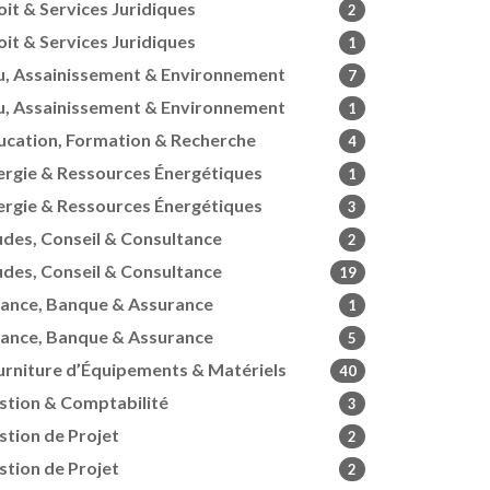
oit & Services Juridiques
2
oit & Services Juridiques
1
u, Assainissement & Environnement
7
u, Assainissement & Environnement
1
ucation, Formation & Recherche
4
ergie & Ressources Énergétiques
1
ergie & Ressources Énergétiques
3
udes, Conseil & Consultance
2
udes, Conseil & Consultance
19
nance, Banque & Assurance
1
nance, Banque & Assurance
5
urniture d’Équipements & Matériels
40
stion & Comptabilité
3
stion de Projet
2
stion de Projet
2