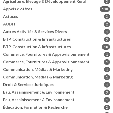
Agriculture, Élevage & Développement Rural
3
Appels d'offres
138
Astuces
3
AUDIT
2
Autres Activités & Services Divers
1
BTP, Construction & Infrastructures
3
BTP, Construction & Infrastructures
10
Commerce, Fournitures & Approvisionnement
1
Commerce, Fournitures & Approvisionnement
1
Communication, Médias & Marketing
1
Communication, Médias & Marketing
1
Droit & Services Juridiques
1
Eau, Assainissement & Environnement
3
Eau, Assainissement & Environnement
1
Éducation, Formation & Recherche
2