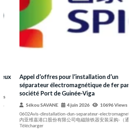
Appel d’offres pour l’installation d’un
A
séparateur électromagnétique de fer par la
a
société Port de Guinée-Viga
e
n
Sékou SAVANE
4 juin 2026
10696 Views
m
0602Avis-dinstallation-dun-separateur-electromagnetique几
内亚维嘉港口股份有限公司电磁除铁器安装采购-（通知）
Télécharger