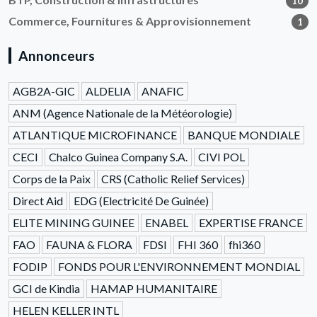
10
Commerce, Fournitures & Approvisionnement
1
Annonceurs
AGB2A-GIC
ALDELIA
ANAFIC
ANM (Agence Nationale de la Météorologie)
ATLANTIQUE MICROFINANCE
BANQUE MONDIALE
CECI
Chalco Guinea Company S.A.
CIVI POL
Corps de la Paix
CRS (Catholic Relief Services)
Direct Aid
EDG (Electricité De Guinée)
ELITE MINING GUINEE
ENABEL
EXPERTISE FRANCE
FAO
FAUNA & FLORA
FDSI
FHI 360
fhi360
FODIP
FONDS POUR L'ENVIRONNEMENT MONDIAL
GCI de Kindia
HAMAP HUMANITAIRE
HELEN KELLER INTL