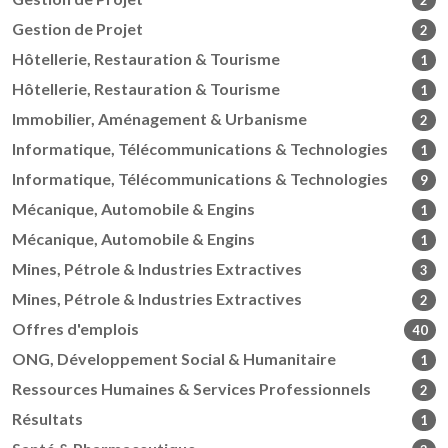
2
Gestion de Projet
2
Hôtellerie, Restauration & Tourisme
1
Hôtellerie, Restauration & Tourisme
1
Immobilier, Aménagement & Urbanisme
2
Informatique, Télécommunications & Technologies
1
Informatique, Télécommunications & Technologies
9
Mécanique, Automobile & Engins
1
Mécanique, Automobile & Engins
1
Mines, Pétrole & Industries Extractives
3
Mines, Pétrole & Industries Extractives
2
Offres d'emplois
40
ONG, Développement Social & Humanitaire
1
Ressources Humaines & Services Professionnels
2
Résultats
1