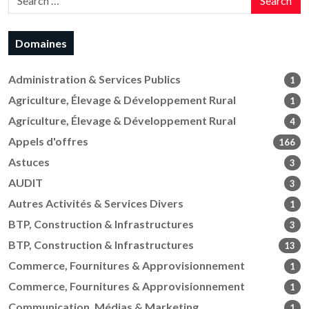
Search
Domaines
Administration & Services Publics
1
Agriculture, Élevage & Développement Rural
1
Agriculture, Élevage & Développement Rural
4
Appels d'offres
166
Astuces
3
AUDIT
3
Autres Activités & Services Divers
1
BTP, Construction & Infrastructures
3
BTP, Construction & Infrastructures
13
Commerce, Fournitures & Approvisionnement
1
Commerce, Fournitures & Approvisionnement
1
Communication, Médias & Marketing
1