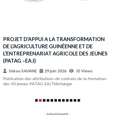
Annonce d’approvisionnement pour l’achat des
Paniers Mixtes (Petit dejeuner +
S
Provisions)pour Chalco Guinea Company S.A.
et pour Chalco Guinea Port S.A.
Sékou SAVANE
4 mai 2026
118429 Views
-
宰牲节礼篮采购公告-Annonce-dapprovisionnement-pour-
lachat-des-Paniers-Mixtes-Petit-dejeuner-
ProvisionsTélécharger
- Advertisement -