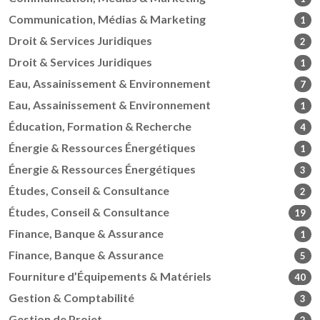
Communication, Médias & Marketing
1
Droit & Services Juridiques
2
Droit & Services Juridiques
1
Eau, Assainissement & Environnement
7
Eau, Assainissement & Environnement
1
Éducation, Formation & Recherche
4
Énergie & Ressources Énergétiques
1
Énergie & Ressources Énergétiques
3
Études, Conseil & Consultance
2
Études, Conseil & Consultance
19
Finance, Banque & Assurance
1
Finance, Banque & Assurance
5
Fourniture d’Équipements & Matériels
40
Gestion & Comptabilité
3
Gestion de Projet