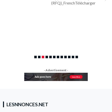
(RFQ)_FrenchTélécharger
A
d
r
L
- Advertisement -
LESNNONCES.NET