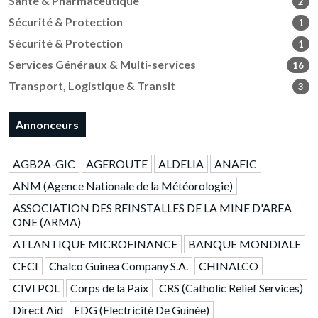
Santé & Pharmaceutique
2
Sécurité & Protection
1
Sécurité & Protection
1
Services Généraux & Multi-services
16
Transport, Logistique & Transit
3
Annonceurs
AGB2A-GIC
AGEROUTE
ALDELIA
ANAFIC
ANM (Agence Nationale de la Météorologie)
ASSOCIATION DES REINSTALLES DE LA MINE D'AREA
ONE (ARMA)
ATLANTIQUE MICROFINANCE
BANQUE MONDIALE
CECI
Chalco Guinea Company S.A.
CHINALCO
CIVI POL
Corps de la Paix
CRS (Catholic Relief Services)
Direct Aid
EDG (Electricité De Guinée)