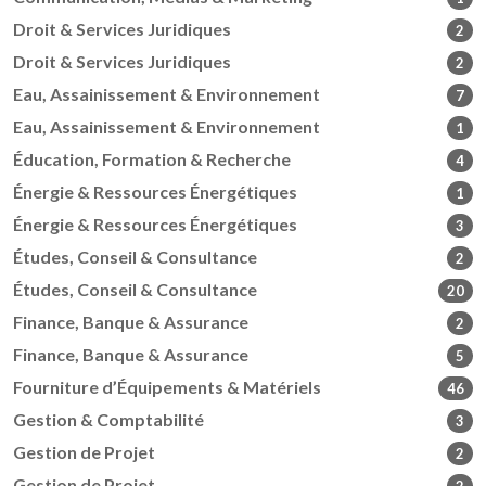
Droit & Services Juridiques
2
Droit & Services Juridiques
2
Eau, Assainissement & Environnement
7
Eau, Assainissement & Environnement
1
Éducation, Formation & Recherche
4
Énergie & Ressources Énergétiques
1
Énergie & Ressources Énergétiques
3
Études, Conseil & Consultance
2
Études, Conseil & Consultance
20
Finance, Banque & Assurance
2
Finance, Banque & Assurance
5
Fourniture d’Équipements & Matériels
46
Gestion & Comptabilité
3
Gestion de Projet
2
Gestion de Projet