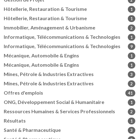
2
Hôtellerie, Restauration & Tourisme
1
Hôtellerie, Restauration & Tourisme
1
Immobilier, Aménagement & Urbanisme
2
Informatique, Télécommunications & Technologies
1
Informatique, Télécommunications & Technologies
9
Mécanique, Automobile & Engins
1
Mécanique, Automobile & Engins
1
Mines, Pétrole & Industries Extractives
3
Mines, Pétrole & Industries Extractives
2
Offres d'emplois
41
ONG, Développement Social & Humanitaire
1
Ressources Humaines & Services Professionnels
2
Résultats
1
Santé & Pharmaceutique
3