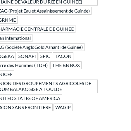
HAINE DE VALEUR DU RIZ EN GUINEE)
AG (Projet Eau et Assainissement de Guinée)
GRNME
HARMACIE CENTRALE DE GUINEE
an International
G (Société AngloGold Ashanti de Guinée)
OGEKA
SONAPI
SPIC
TACON
erre des Hommes (TDH)
THE BB BOX
NICEF
NION DES GROUPEMENTS AGRICOLES DE
OUMBALAKO SISE A TOULDE
NITED STATES OF AMERICA
ISION SANS FRONTIERE
WAGIP