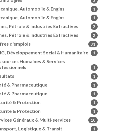
3
canique, Automobile & Engins
1
canique, Automobile & Engins
1
nes, Pétrole & Industries Extractives
2
nes, Pétrole & Industries Extractives
2
fres d'emplois
31
G, Développement Social & Humanitaire
1
ssources Humaines & Services
ofessionnels
1
sultats
1
nté & Pharmaceutique
1
nté & Pharmaceutique
1
curité & Protection
1
curité & Protection
1
rvices Généraux & Multi-services
10
ansport, Logistique & Transit
1