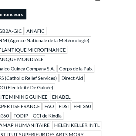
nnonceurs
GB2A-GIC
ANAFIC
M (Agence Nationale de la Météorologie)
TLANTIQUE MICROFINANCE
ANQUE MONDIALE
alco Guinea Company S.A.
Corps de la Paix
S (Catholic Relief Services)
Direct Aid
G (Electricité De Guinée)
LITE MINING GUINEE
ENABEL
XPERTISE FRANCE
FAO
FDSI
FHI 360
i360
FODIP
GCI de Kindia
AMAP HUMANITAIRE
HELEN KELLER INTL
NSTITUT SUPERIEUR DES ARTS MORY