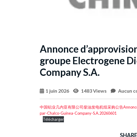
Annonce d’approvision
groupe Electrogene Di
Company S.A.
1 juin 2026
1483 Views
Aucun c
中国铝业几内亚有限公司柴油发电机组采购公告Annonce-dapprovisio
par-Chalco-Guinea-Company-S.A.20260601
Télécharger
SHARE