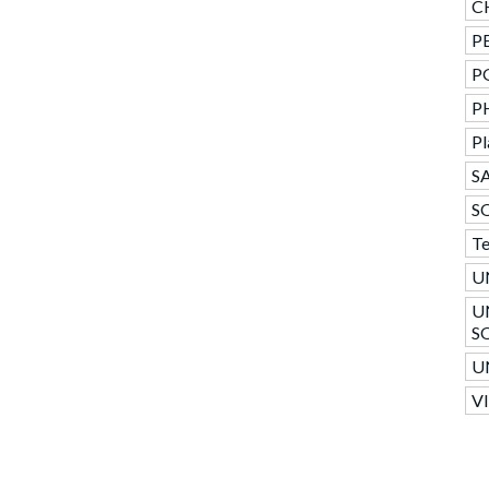
C
PE
P
P
Pl
SA
S
T
U
U
S
U
V