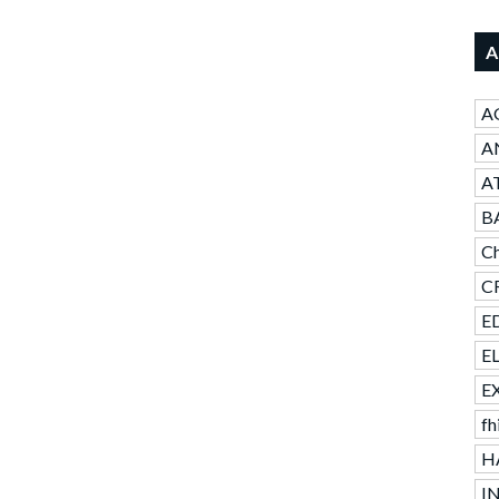
A
A
AN
A
B
Ch
CR
ED
E
E
fh
H
I