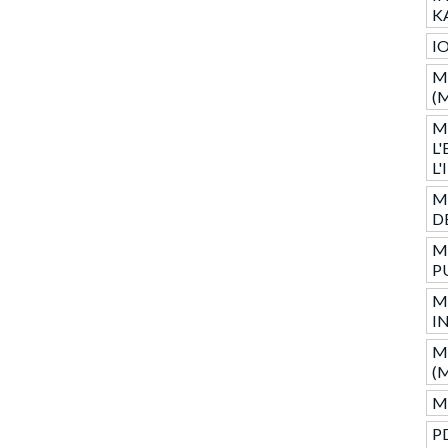
K
I
M
(
M
L
L
M
D
M
P
M
I
M
(
Mo
P