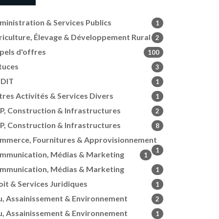
ministration & Services Publics
1
riculture, Élevage & Développement Rural
2
pels d'offres
100
tuces
3
DIT
1
tres Activités & Services Divers
1
P, Construction & Infrastructures
2
P, Construction & Infrastructures
8
mmerce, Fournitures & Approvisionnement
1
mmunication, Médias & Marketing
1
mmunication, Médias & Marketing
1
oit & Services Juridiques
1
u, Assainissement & Environnement
2
u, Assainissement & Environnement
1