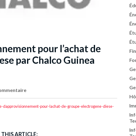
Éd
Én
Én
Ét
Ét
nement pour l’achat de
Fi
ese par Chalco Guinea
Fo
Ge
Ge
Ge
ommentaire
Hô
Im
nnement-pour-lachat-de-groupe-electrogene-diese-
In
Te
In
 THIS ARTICLE:
Te