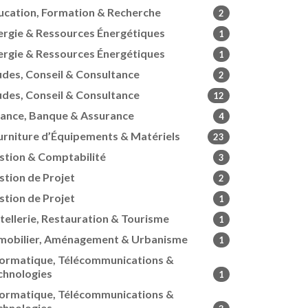
ucation, Formation & Recherche
2
ergie & Ressources Énergétiques
1
ergie & Ressources Énergétiques
1
udes, Conseil & Consultance
2
udes, Conseil & Consultance
12
nance, Banque & Assurance
4
urniture d’Équipements & Matériels
23
stion & Comptabilité
3
stion de Projet
2
stion de Projet
1
tellerie, Restauration & Tourisme
1
mobilier, Aménagement & Urbanisme
1
formatique, Télécommunications &
chnologies
1
formatique, Télécommunications &
chnologies