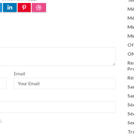
Mé
Mé
Mi
Mi
Of
ON
Re
Pr
Email
Ré
Sa
Sa
Sé
Sé
.
Se
Tr