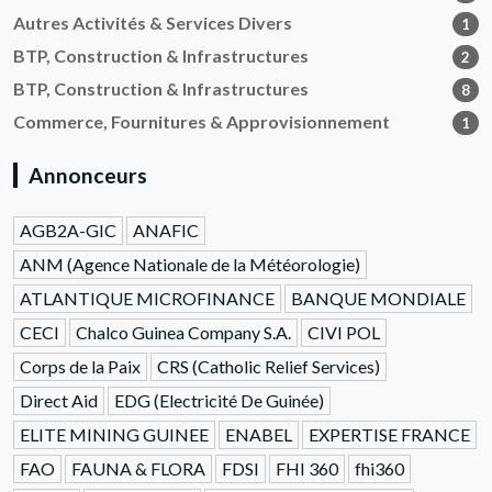
Autres Activités & Services Divers
1
BTP, Construction & Infrastructures
2
BTP, Construction & Infrastructures
8
Commerce, Fournitures & Approvisionnement
1
Annonceurs
AGB2A-GIC
ANAFIC
ANM (Agence Nationale de la Météorologie)
ATLANTIQUE MICROFINANCE
BANQUE MONDIALE
CECI
Chalco Guinea Company S.A.
CIVI POL
Corps de la Paix
CRS (Catholic Relief Services)
Direct Aid
EDG (Electricité De Guinée)
ELITE MINING GUINEE
ENABEL
EXPERTISE FRANCE
FAO
FAUNA & FLORA
FDSI
FHI 360
fhi360